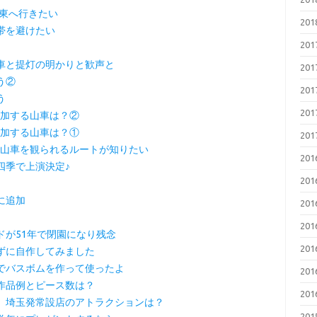
関東へ行きたい
20
帯を避けたい
20
車と提灯の明かりと歓声と
20
う②
20
う
20
参加する山車は？②
参加する山車は？①
20
）で山車を観られるルートが知りたい
20
四季で上演決定♪
20
に追加
20
20
ドが51年で閉園になり残念
20
ずに自作してみました
でバスボムを作って使ったよ
20
作品例とピース数は？
20
、埼玉発常設店のアトラクションは？
20