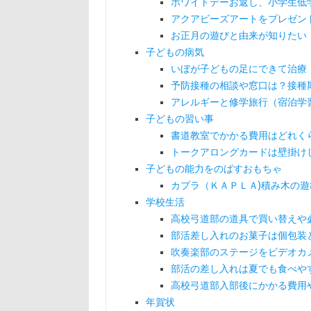
ホワイトデーお返し、小学生低
アクアビーズアートをプレゼン
お正月の遊びと由来が知りたい
子どもの病気
いぼが子どもの足にできて治療
予防接種の相談や窓口は？接種
アレルギーと修学旅行（宿泊学
子どもの習い事
書道教室でかかる費用はどれく
トークアロングカードは壁掛けし
子どもの能力をのばすおもちゃ
カプラ（ＫＡＰＬＡ)積み木の遊
学校生活
高校弓道部の道具で買い替えや
部活差し入れのお菓子は個包装
吹奏楽部のステージをビデオカ
部活の差し入れは夏でも食べや
高校弓道部入部後にかかる費用
年賀状