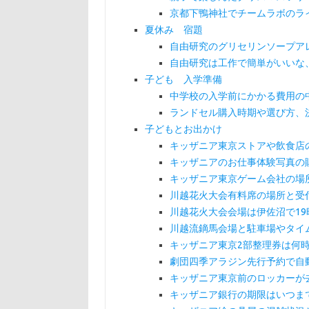
京都下鴨神社でチームラボのラ
夏休み 宿題
自由研究のグリセリンソープア
自由研究は工作で簡単がいいな
子ども 入学準備
中学校の入学前にかかる費用の
ランドセル購入時期や選び方、
子どもとお出かけ
キッザニア東京ストアや飲食店
キッザニアのお仕事体験写真の
キッザニア東京ゲーム会社の場
川越花火大会有料席の場所と受付
川越花火大会会場は伊佐沼で19
川越流鏑馬会場と駐車場やタイ
キッザニア東京2部整理券は何
劇団四季アラジン先行予約で自
キッザニア東京前のロッカーが
キッザニア銀行の期限はいつま