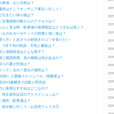
駐車場、また日程は？
20
場所はどこ？キッザニア東京へ行こう！
て行きたい持ち物は？
20
と交通規制や駅からのアクセスは？
20
ゃんと見る時、駐車場や座席指定はどうすれば良い？
20
いもの＆ガーゼケットの特徴と使い道は？
帰り方）とあさりの砂抜きのコツを知りたい
20
5 5月下旬の気温、天気と服装は？
20
光と混雑状況はどんな様子？
20
頃と開花時期、花の種類は何があるの？
祭りの暑さ対策は？
20
やっているの？屋台の場所は？
20
第26回）と開催スケジュール、桟敷席は？
20
2015春横浜で試飲と即売会
約と座席おすすめはどこなの？
20
、埼玉発常設店のアトラクションは？
20
と場所、駐車場は？
20
、桜を観に行こう～お花見フェスタ①
20