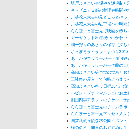
坂戸よさこい会場や交通規制と
キッザニア２部の整理券時間や
川越花火大会の見どころと持っ
川越花火大会の駐車場への時間
ららぽーと富士見で映画を赤ち
ガーゼケット出産祝いにかわい
潮干狩りのあさりの保存（持ち
さっぽろライラックまつり201
あしかがフラワーパーク周辺観
あしかがフラワーパーク藤の見
高知よさこい駐車場の場所とお
三社祭の屋台って何時ごろまで
高知よさこい祭り日程2015（
ルピシアグランマルシェのお土産
劇団四季アラジンのチケット予
ららぽーと富士見のチームラボ
ららぽーと富士見アクセス方法
国営武蔵丘陵森林公園イベント
梅の名所、関東のおすすめは？