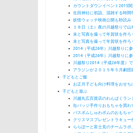
カウントダウンイベント2015
生田神社に初詣。混雑する時間
妖怪ウォッチ映画公開も秒読み
１８日（土）夜の川越祭りで山
未と写真を撮って年賀状を作ろ
未と写真を撮って年賀状を作ろ
2014（平成26年）川越祭りに
2014（平成26年）川越祭りに
川越祭り2014（平成26年度
アラジンが２０１５年５月劇団
子どもとご飯
お正月子ども向け料理をおせち
子どもと遊ぶ
川越丸広百貨店のわんぱくラン
缶バッジ手作りおもちゃを買わ
バスボムしゅわボムのおもちゃ
クリスマスプレゼントラキュー
ららぽーと富士見のチームラボ