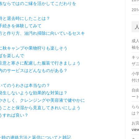
族ならではのご縁を活かしてこだわりを
20
時と退去時にしたことは？
手続きを体験してみて
方と作り方、油汚れ掃除に向いているセスキ
成
袖
に秋キャンプや果物狩りも楽しそう
ばを楽しんで
キ
注意と寒さに配慮した服装で行きましょう
ザ
内のサービスはどんなものがある？
小
付
いてのうわさは本当なの？
自
発生しないような効果的な対策は？
ー
やさしく、クレンジングや美容液で健やかに
ら
うことと保湿から見直してきれいにしよう
は
うすれば良い？
お
vie
た時の連絡方法と返信についてと雑記