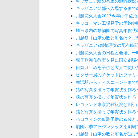
キッザニア絵の具屋の混雑状況
キッザニア２部へ入場するまで
川越花火大会2017今年は伊佐
キッコーマン工場見学の予約や
埼玉県内の動物園で写真年賀状の
川越祭り山車の数と町名は？また
キッザニア2部整理券の配布時
川越花火大会の日程と会場、一
親子歌舞伎教室を見に国立劇場
日焼け止めを子供と大人で使い
ピクサー展のチケットはファミ
舞浜駅からディズニーシーまで
猿の写真を撮って年賀状を作ろう
猿の写真を撮って年賀状を作ろう
レゴランド東京混雑状況と割引
猿と写真を撮って年賀状を作ろう
ハロウィンの仮装子供の衣装と
劇団四季アラジングッズを劇場
川越祭り山車の数と町名が知りた