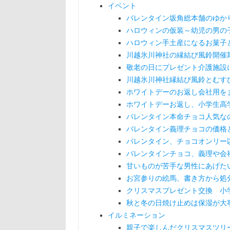
イベント
バレンタイン坂角総本舗のゆか
ハロウィンの仮装～幼児の男の
ハロウィン手土産になるお菓子
川越氷川神社の縁結び風鈴開催
敬老の日にプレゼント介護施設
川越氷川神社縁結び風鈴とむす
ホワイトデーのお返し会社用を
ホワイトデーお返し、小学生高
バレンタイン本命チョコ人気な
バレンタイン義理チョコの価格
バレンタイン、チョコオンリー
バレンタインチョコ、義理や会
甘いものが苦手な男性にあげた
お宮参りの絵馬、書き方から処
クリスマスプレゼント交換 小
秋と冬の日焼け止めは保湿が大
イルミネーション
親子で楽しんだクリスマスツリ