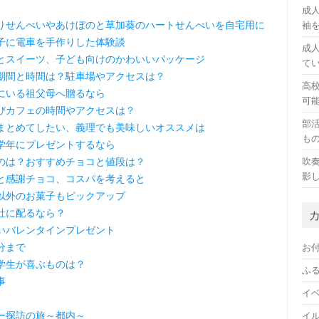
成
りせんべいやあけぼのと草加葵のハートせんべいを自宅用に
袖
子に電車を手作りした体験談
成
とスイーツ、子ども向けのかわいいパッケージ
て
期間と時間は？駐車場やアクセスは？
高
にいる祖父母へ贈るなら
可
びカフェの時間やアクセスは？
部
まとめてしたい、義理でも美味しいオススメは
も
学年にプレゼントするなら
のは？おすすめチョコと値段は？
吹
影
と感謝チョコ、コスパを考えると
以外のお菓子もピックアップ
社に配るなら？
いバレンタインプレゼント
分まで
お
学生が喜ぶものは？
ふ
事
イ
ー探訪の旅～都内～
イ