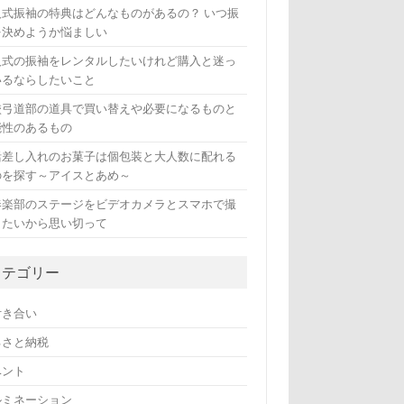
人式振袖の特典はどんなものがあるの？ いつ振
を決めようか悩ましい
人式の振袖をレンタルしたいけれど購入と迷っ
いるならしたいこと
校弓道部の道具で買い替えや必要になるものと
能性のあるもの
活差し入れのお菓子は個包装と大人数に配れる
のを探す～アイスとあめ～
奏楽部のステージをビデオカメラとスマホで撮
したいから思い切って
カテゴリー
付き合い
るさと納税
ベント
ルミネーション