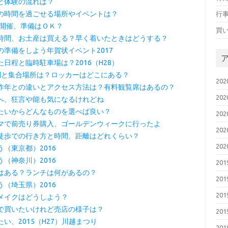
と体験の流れは？
の時間を過ごせる場所やイベントは？
行
沼開催、準備はＯＫ？
買
時間、お土産は買える？早く着いたときはどうする？
準備をしよう年賀状イベント2017
日程と臨時駐車場は？2016（H28）
間と集合場所は？ロッカーはどこにある？
20
昨年との違いとアクセス方法は？有料観覧席はあるの？
20
へ、狂言や能も気になるけれどね
たいからどんなものを選べば良い？
20
マで前売り券購入、ゴールデンウィークに行ったよ
20
徒歩での行き方と時間、距離はどれくらい？
20
（東京都）2016
（神奈川）2016
20
はある？ランチは何があるの？
20
（埼玉県）2016
20
メイクはどうしよう？
で買いたいけれど売店の様子は？
20
い、2015（H27）川越まつり
20