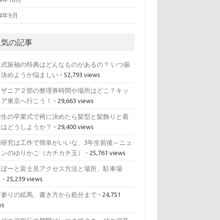
14年9月
人気の記事
人式振袖の特典はどんなものがあるの？ いつ振
を決めようか悩ましい
- 52,793 views
ッザニア２部の整理券時間や場所はどこ？キッ
ニア東京へ行こう！
- 29,663 views
学生の卒業式で袴に決めたら髪型と髪飾りと着
けはどうしようか？
- 29,400 views
由研究は工作で簡単がいいな、3年生前後～ニュ
トンのゆりかご（カチカチ玉）
- 25,761 views
らぽーと富士見アクセス方法と場所、駐車場
？
- 25,239 views
宮参りの絵馬、書き方から処分まで
- 24,751
ws