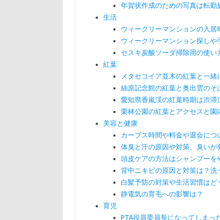
年賀状作成のための写真は転勤
生活
ウィークリーマンションの入居
ウィークリーマンション探しや
セスキ炭酸ソーダ掃除用の使い
紅葉
メタセコイア並木の紅葉と一緒
絲原記念館の紅葉と奥出雲のそ
愛知県香嵐渓の紅葉時期は渋滞
栗林公園の紅葉とアクセスと園
美容と健康
カーブス時間や料金や退会につ
体臭と汗の原因や対策、臭いが
頭皮ケアの方法はシャンプーを
背中ニキビの原因と対策は？洗
白髪予防の対策や生活習慣はど
静電気の育毛への影響は？
育児
PTA役員委員長になってしまっ