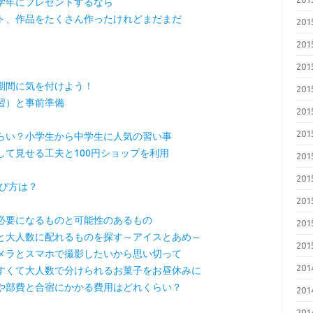
学年にプレゼントするなら
ト、作品をたくさん作ったけれどまだまだ
20
20
20
期間に気を付けよう！
20
習）と事前準備
20
20
らい？小学生から中学生に人気の習い事
て見せる工夫と100円ショップを利用
20
20
び方は？
20
必要になるものと可能性のあるもの
20
と大人数に配れるものを探す～アイスとあめ～
20
メラとスマホで撮影したいから思い切って
20
すくて大人数で分けられるお菓子をお昼休みに
や部費と合宿にかかる費用はどれくらい？
20
20