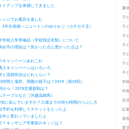
イトアップを体感してきました
夏
子
レンジでお風呂を楽しむ
、3年生前後～ニュートンのゆりかご（カチカチ玉）
子
子
中学校入学準備品（学校指定衣類）について
子
決め手の理由は？良かった点と悪かった点は？
子
のキャンペーンあれこれ
子
購入キャンペーンはいろいろ
子
所と混雑状況はどれくらい？
時間と場所、周囲の様子は？2019（第29回）
学
時から！2019交通規制は？
年
ムテーブルなど（河越流鏑馬）
生
時頃に並んでいますか？入場までの待ち時間のつぶし方
動予約を利用してチケットをとったよ
紅
去年と変わっていましたよ
美
で？キッザニア卒業前のキッゾは？
育