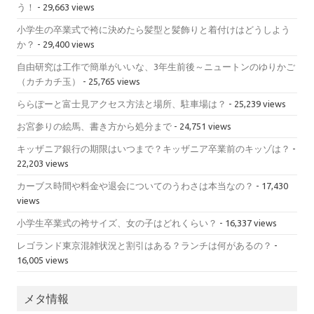
う！
- 29,663 views
小学生の卒業式で袴に決めたら髪型と髪飾りと着付けはどうしよう
か？
- 29,400 views
自由研究は工作で簡単がいいな、3年生前後～ニュートンのゆりかご
（カチカチ玉）
- 25,765 views
ららぽーと富士見アクセス方法と場所、駐車場は？
- 25,239 views
お宮参りの絵馬、書き方から処分まで
- 24,751 views
キッザニア銀行の期限はいつまで？キッザニア卒業前のキッゾは？
-
22,203 views
カーブス時間や料金や退会についてのうわさは本当なの？
- 17,430
views
小学生卒業式の袴サイズ、女の子はどれくらい？
- 16,337 views
レゴランド東京混雑状況と割引はある？ランチは何があるの？
-
16,005 views
メタ情報