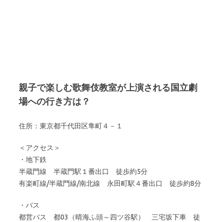
親子で楽しむ歌舞伎教室が上演される国立劇
場への行き方は？
住所：東京都千代田区隼町４－１
＜アクセス＞
・地下鉄
半蔵門線 半蔵門駅１番出口 徒歩約5分
有楽町線/半蔵門線/南北線 永田町駅４番出口 徒歩約8分
・バス
都営バス 都03（晴海ふ頭～四ツ谷駅） 三宅坂下車 徒