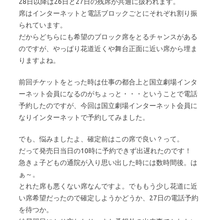
28日以降は26日と27日の残席が共通に扱われます。
席はインターネットと電話ブロックごとにそれぞれ割り振
られています。
だからどちらにも希望のブロック席をとるチャンスがある
のですが、やっぱり花道近くや舞台正面に近い席から埋ま
りますよね。
前回チケットをとった時は仕事の都合上と国立劇場インタ
ーネット会員になるのがちょっと・・・ということで電話
予約したのですが、今回は国立劇場インターネット会員に
なりインターネットで予約してみました。
でも、悩みましたよ、確定前はこの席で良い？って。
だって発売日当日の10時に予約できず出遅れたのです！
急きょ子どもの通院が入り思い出した時には数時間後。は
ぁ～。
とれた席も悪くない席なんですよ。でももう少し花道に近
い席希望だったので確定しようかどうか、27日の電話予約
を待つか。