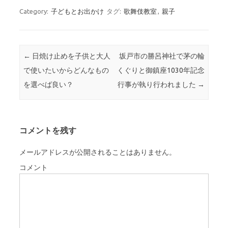
Category:
子どもとお出かけ
タグ:
歌舞伎教室
,
親子
Post navigation
←
日焼け止めを子供と大人
坂戸市の勝呂神社で茅の輪
で使いたいからどんなもの
くぐりと御鎮座1030年記念
を選べば良い？
行事が執り行われました
→
コメントを残す
メールアドレスが公開されることはありません。
コメント