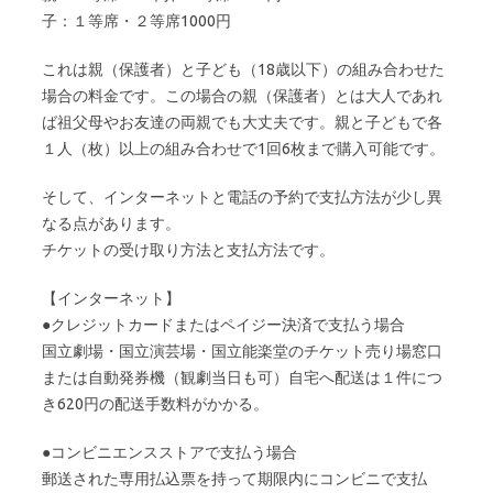
子：１等席・２等席1000円
これは親（保護者）と子ども（18歳以下）の組み合わせた
場合の料金です。この場合の親（保護者）とは大人であれ
ば祖父母やお友達の両親でも大丈夫です。親と子どもで各
１人（枚）以上の組み合わせで1回6枚まで購入可能です。
そして、インターネットと電話の予約で支払方法が少し異
なる点があります。
チケットの受け取り方法と支払方法です。
【インターネット】
●クレジットカードまたはペイジー決済で支払う場合
国立劇場・国立演芸場・国立能楽堂のチケット売り場窓口
または自動発券機（観劇当日も可）自宅へ配送は１件につ
き620円の配送手数料がかかる。
●コンビニエンスストアで支払う場合
郵送された専用払込票を持って期限内にコンビニで支払