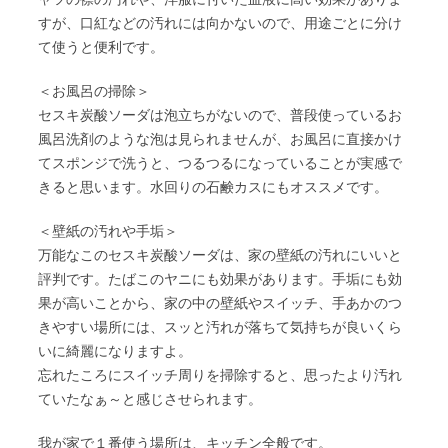
すが、口紅などの汚れには向かないので、用途ごとに分け
て使うと便利です。
＜お風呂の掃除＞
セスキ炭酸ソーダは泡立ちがないので、普段使っているお
風呂洗剤のような泡は見られませんが、お風呂に直接かけ
てスポンジで洗うと、つるつるになっていることが実感で
きると思います。水回りの石鹸カスにもオススメです。
＜壁紙の汚れや手垢＞
万能なこのセスキ炭酸ソーダは、家の壁紙の汚れにいいと
評判です。たばこのヤニにも効果があります。手垢にも効
果が高いことから、家の中の壁紙やスイッチ、手あかのつ
きやすい場所には、スッと汚れが落ちて気持ちが良いくら
いに綺麗になりますよ。
忘れたころにスイッチ周りを掃除すると、思ったより汚れ
ていたなぁ～と感じさせられます。
我が家で１番使う場所は、キッチン全般です。