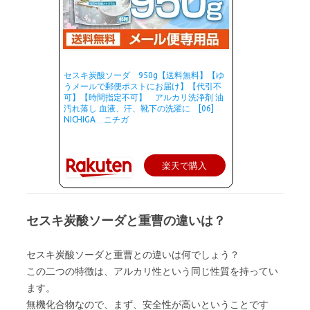
セスキ炭酸ソーダ 950g【送料無料】【ゆ
うメールで郵便ポストにお届け】【代引不
可】【時間指定不可】 アルカリ洗浄剤 油
汚れ落し 血液、汗、靴下の洗濯に [06]
NICHIGA ニチガ
楽天で購入
セスキ炭酸ソーダと重曹の違いは？
セスキ炭酸ソーダと重曹との違いは何でしょう？
この二つの特徴は、アルカリ性という同じ性質を持ってい
ます。
無機化合物なので、まず、安全性が高いということです