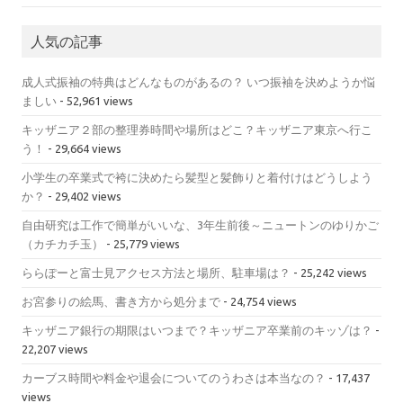
人気の記事
成人式振袖の特典はどんなものがあるの？ いつ振袖を決めようか悩
ましい
- 52,961 views
キッザニア２部の整理券時間や場所はどこ？キッザニア東京へ行こ
う！
- 29,664 views
小学生の卒業式で袴に決めたら髪型と髪飾りと着付けはどうしよう
か？
- 29,402 views
自由研究は工作で簡単がいいな、3年生前後～ニュートンのゆりかご
（カチカチ玉）
- 25,779 views
ららぽーと富士見アクセス方法と場所、駐車場は？
- 25,242 views
お宮参りの絵馬、書き方から処分まで
- 24,754 views
キッザニア銀行の期限はいつまで？キッザニア卒業前のキッゾは？
-
22,207 views
カーブス時間や料金や退会についてのうわさは本当なの？
- 17,437
views