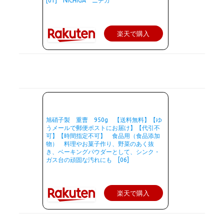
[01] NICHIGA ニチガ
楽天で購入
旭硝子製 重曹 950g 【送料無料】【ゆ
うメールで郵便ポストにお届け】【代引不
可】【時間指定不可】 食品用（食品添加
物） 料理やお菓子作り、野菜のあく抜
き、ベーキングパウダーとして、シンク・
ガス台の頑固な汚れにも [06]
楽天で購入