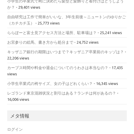
小学生の卒業式で袴に決めたら髪型と髪飾りと着付けはどうしよう
か？
- 29,401 views
自由研究は工作で簡単がいいな、3年生前後～ニュートンのゆりかご
（カチカチ玉）
- 25,773 views
ららぽーと富士見アクセス方法と場所、駐車場は？
- 25,241 views
お宮参りの絵馬、書き方から処分まで
- 24,752 views
キッザニア銀行の期限はいつまで？キッザニア卒業前のキッゾは？
-
22,206 views
カーブス時間や料金や退会についてのうわさは本当なの？
- 17,435
views
小学生卒業式の袴サイズ、女の子はどれくらい？
- 16,345 views
レゴランド東京混雑状況と割引はある？ランチは何があるの？
-
16,006 views
メタ情報
ログイン