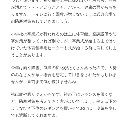
つもと違います。裾や袖を上手に扱わないとあちらこちら
が汚れて・・・ということも。だから、健康の面からもあ
りますが、トイレに行く回数が増えないように式典会場で
の防寒対策もしていきましょう。
小学校の卒業式が行われるのは主に体育館。空調設備や防
寒対策が整っていれば別ですが、卒業式が始まるまではつ
けていた体育館専用ヒーターも式が始まる前に消してしま
うことがあります。
今年は雨や降雪、気温の変化がたくさんあったので、大勢
のみなさんが寒い場合を想定して用意をされたかもしれま
せんが、直前まで気が抜けませんね。
袴は腰や脚が冷えがちです。袴の下にレギンスを履くな
ど、防寒対策を考えておく方がよいでしょう。例えば下の
ようなひざ下位のレギンスを履かせておけば、冷気を少し
でも遮断してくれますよ。