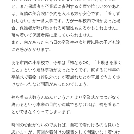
と、また保護者も卒業式に参列する支度で忙しいのであれ
ば、近隣の美容院に予約を入れる方が安心です。「着くず
れしない」が一番大事です。万が一学校内で何かあった場
合、保護者が呼び出される可能性もあるかもしれません。
落ち着いて保護者席に座っていられません。
また、何かあったら当日の卒業生や次年度以降の子ども達
に迷惑がかかります。
ある市内の小学校で、今年は「袴ならOK」「上履きを履く
こと」という連絡事項があったそうです。察するに昨年の
卒業式で着物（袴以外の）が着崩れたとか草履でうまく歩
けなかったなど問題があったのでしょう。
袴を着る人数うんぬんということより卒業式がつつがなく
終わるという本来の目的が達成できなければ、袴を着るこ
とができなくなってしまいます。
時間の心配がないのであれば、自宅で着付けるのも良いと
思いますが、何回か着付けの練習をして間違いなく着つけ