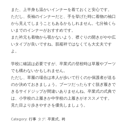
また、上半身も温かいインナーを着ておくと安心です。
ただし、長袖のインナーだと、手を挙げた時に着物の袖口
から見えてしまうこともあるかもしれません。七分袖くら
いまでのインナーがおすすめです。
また衿元も着物から覗かないよう、襟ぐりの開きがやや広
いタイプが良いですね。肌襦袢ではなくても大丈夫です
よ。
学校に確認は必要ですが、卒業式の登校時は草履やブーツ
でも構わないかもしれません。
ただし、草履の場合は本人が歩いて行くのか保護者が送る
のか決めておきましょう。ブーツだったらすぐ脱ぎ履きで
きるサイドジップが間違いありませんね。卒業式の式典で
は、小学校の上履きか中学校の上履きがオススメです。
見た目より歩きやすさを優先しましょう。
Category:
行事
タグ:
卒業式
,
袴