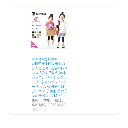
≪新作×送料無料!!
≫[DT 全11色♪極上の
はきごこち♪天使のレギ
ンス 5分丈 7分丈 無地
シンプル ベーシック ボ
ーダー] スパッツ ベビ
ー キッズ 韓国子供服
ジュニア 子供服 男の子
女の子 ダンス M1-4
価格：799円（税込、
送料無料)
(2018/6/18
時点)