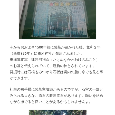
今からおおよそ1500年前に陵墓が築かれた後、寛和２年
（西暦986年）に勝呂神社が創建されました。
東海道将軍「建渟河別命（たけぬなかわわけのみこと）」
のお墓と伝えられていて、勝負の神とされています。
発掘時には石棺もみつかり石板は境内の脇に今でも見る事
ができます。
社殿の右手横に陵墓主墳部があるのですが、石室の一部と
みられる大きな川原石の勝運霊石があります。願いを込め
ながら撫でると良いことがあるかもしれませんよ。