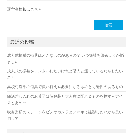
運営者情報は
こちら
検索:
最近の投稿
成人式振袖の特典はどんなものがあるの？ いつ振袖を決めようか悩
ましい
成人式の振袖をレンタルしたいけれど購入と迷っているならしたい
こと
高校弓道部の道具で買い替えや必要になるものと可能性のあるもの
部活差し入れのお菓子は個包装と大人数に配れるものを探す～アイ
スとあめ～
吹奏楽部のステージをビデオカメラとスマホで撮影したいから思い
切って