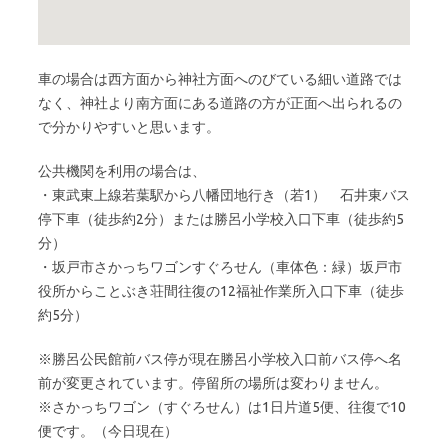
車の場合は西方面から神社方面へのびている細い道路では
なく、神社より南方面にある道路の方が正面へ出られるの
で分かりやすいと思います。
公共機関を利用の場合は、
・東武東上線若葉駅から八幡団地行き（若1） 石井東バス
停下車（徒歩約2分）または勝呂小学校入口下車（徒歩約5
分）
・坂戸市さかっちワゴンすぐろせん（車体色：緑）坂戸市
役所からことぶき荘間往復の12福祉作業所入口下車（徒歩
約5分）
※勝呂公民館前バス停が現在勝呂小学校入口前バス停へ名
前が変更されています。停留所の場所は変わりません。
※さかっちワゴン（すぐろせん）は1日片道5便、往復で10
便です。（今日現在）