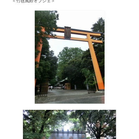
＜竹毬風鈴オブジェ＞