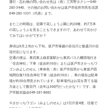
運行・忘れ物の問い合わせ先は（有）三芳野タクシー049-
283-3440、その他のお問い合わせは坂戸市役所市民生活課
049-283-1331（代表）まで。
またこの時期は、近隣で花しょうぶ園に約20種、約7万本
の花しょうぶを見ることもできますので、あわせて出かけ
てみてはいかがですか？
身頃は6月上旬から下旬。坂戸市塚越の谷治川と飯盛川の合
流付近になります。
交通の便は、東武東上線若葉駅から東武バス八幡団地行き
「住吉神社」下車（徒歩約10分）または坂戸市さかっちワ
ゴンみよしのせん（車体色：赤）坂戸市役所から東坂戸団
地間往復15住吉神社下車（徒歩約10分）、車の場合は駐車
場が約50台用意されています。駐車場代はお花を育てる協
力金として数百円（去年は300円だったかな？）です。坂
戸市観光協会049-281-8682
※さかっちワゴン（みよしのせん）は1日片道4便、往復で