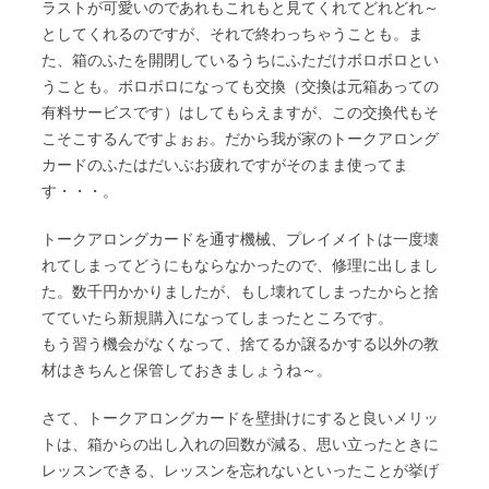
ラストが可愛いのであれもこれもと見てくれてどれどれ～
としてくれるのですが、それで終わっちゃうことも。ま
た、箱のふたを開閉しているうちにふただけボロボロとい
うことも。ボロボロになっても交換（交換は元箱あっての
有料サービスです）はしてもらえますが、この交換代もそ
こそこするんですよぉぉ。だから我が家のトークアロング
カードのふたはだいぶお疲れですがそのまま使ってま
す・・・。
トークアロングカードを通す機械、プレイメイトは一度壊
れてしまってどうにもならなかったので、修理に出しまし
た。数千円かかりましたが、もし壊れてしまったからと捨
てていたら新規購入になってしまったところです。
もう習う機会がなくなって、捨てるか譲るかする以外の教
材はきちんと保管しておきましょうね～。
さて、トークアロングカードを壁掛けにすると良いメリッ
トは、箱からの出し入れの回数が減る、思い立ったときに
レッスンできる、レッスンを忘れないといったことが挙げ