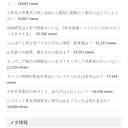
う！
- 29,663 views
小学生の卒業式で袴に決めたら髪型と髪飾りと着付けはどうしよう
か？
- 29,401 views
自由研究は工作で簡単がいいな、3年生前後～ニュートンのゆりかご
（カチカチ玉）
- 25,765 views
ららぽーと富士見アクセス方法と場所、駐車場は？
- 25,241 views
お宮参りの絵馬、書き方から処分まで
- 24,751 views
キッザニア銀行の期限はいつまで？キッザニア卒業前のキッゾは？
-
22,204 views
カーブス時間や料金や退会についてのうわさは本当なの？
- 17,434
views
小学生卒業式の袴サイズ、女の子はどれくらい？
- 16,338 views
レゴランド東京混雑状況と割引はある？ランチは何があるの？
-
16,006 views
メタ情報