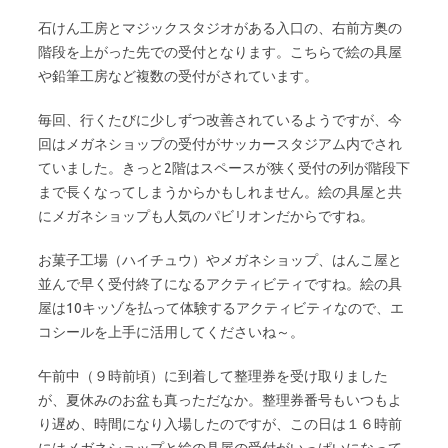
石けん工房とマジックスタジオがある入口の、右前方奥の
階段を上がった先での受付となります。こちらで絵の具屋
や鉛筆工房など複数の受付がされています。
毎回、行くたびに少しずつ改善されているようですが、今
回はメガネショップの受付がサッカースタジアム内でされ
ていました。きっと2階はスペースが狭く受付の列が階段下
まで長くなってしまうからかもしれません。絵の具屋と共
にメガネショップも人気のパビリオンだからですね。
お菓子工場（ハイチュウ）やメガネショップ、はんこ屋と
並んで早く受付終了になるアクティビティですね。絵の具
屋は10キッゾを払って体験するアクティビティなので、エ
コシールを上手に活用してくださいね～。
午前中（９時前頃）に到着して整理券を受け取りました
が、夏休みのお盆も真っただなか。整理券番号もいつもよ
り遅め、時間になり入場したのですが、この日は１６時前