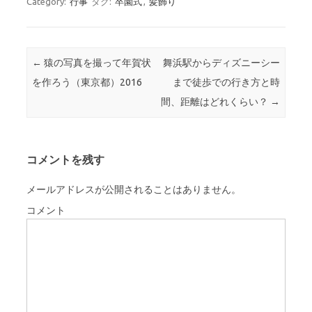
Category:
行事
タグ:
卒園式
,
髪飾り
Post navigation
←
猿の写真を撮って年賀状
舞浜駅からディズニーシー
を作ろう（東京都）2016
まで徒歩での行き方と時
間、距離はどれくらい？
→
コメントを残す
メールアドレスが公開されることはありません。
コメント