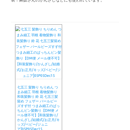
表！舞妓さんのかんざしなどにも使われています。
七五三 髪飾り ちりめん つ
まみ細工 羽根 着物髪飾り
和装髪飾り 鈴 花 七五三髪
留め フェザー パールビー
ズすず付 つまみ細工のぱっ
ちんピン髪飾り【DM便 メ
ール便不可】[和装髪飾り/
かんざし/結婚式/お正月/キ
ッズ/ベビー/ジュニ
ア]05P05Dec15