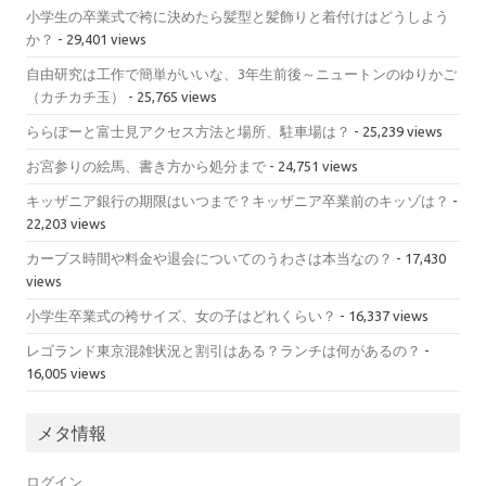
小学生の卒業式で袴に決めたら髪型と髪飾りと着付けはどうしよう
か？
- 29,401 views
自由研究は工作で簡単がいいな、3年生前後～ニュートンのゆりかご
（カチカチ玉）
- 25,765 views
ららぽーと富士見アクセス方法と場所、駐車場は？
- 25,239 views
お宮参りの絵馬、書き方から処分まで
- 24,751 views
キッザニア銀行の期限はいつまで？キッザニア卒業前のキッゾは？
-
22,203 views
カーブス時間や料金や退会についてのうわさは本当なの？
- 17,430
views
小学生卒業式の袴サイズ、女の子はどれくらい？
- 16,337 views
レゴランド東京混雑状況と割引はある？ランチは何があるの？
-
16,005 views
メタ情報
ログイン