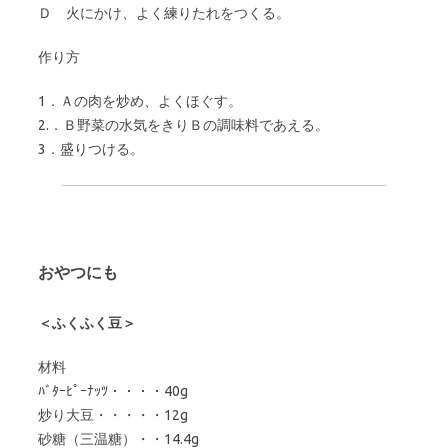
Ｄ 火にかけ、よく練りたれをつくる。
作り方
1．Ａの肉を炒め、よくほぐす。
2.．Ｂ野菜の水気をきりＢの調味料であえる。
3．盛りつける。
おやつにも
＜ふくふく豆＞
材料
ﾊﾞﾀｰﾋﾟｰﾅｯﾂ・・・・40g
炒り大豆・・・・・12g
砂糖（三温糖）・・14.4g