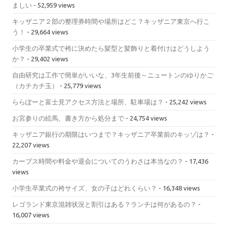
ましい
- 52,959 views
キッザニア２部の整理券時間や場所はどこ？キッザニア東京へ行こ
う！
- 29,664 views
小学生の卒業式で袴に決めたら髪型と髪飾りと着付けはどうしよう
か？
- 29,402 views
自由研究は工作で簡単がいいな、3年生前後～ニュートンのゆりかご
（カチカチ玉）
- 25,779 views
ららぽーと富士見アクセス方法と場所、駐車場は？
- 25,242 views
お宮参りの絵馬、書き方から処分まで
- 24,754 views
キッザニア銀行の期限はいつまで？キッザニア卒業前のキッゾは？
-
22,207 views
カーブス時間や料金や退会についてのうわさは本当なの？
- 17,436
views
小学生卒業式の袴サイズ、女の子はどれくらい？
- 16,348 views
レゴランド東京混雑状況と割引はある？ランチは何があるの？
-
16,007 views