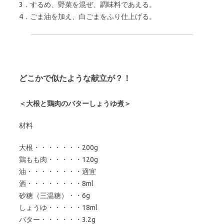
3．するめ、野菜を混ぜ、調味料であえる。
4．ごま油を加え、白ごまをふり仕上げる。
どこかで似たような献立が？！
＜大根と鶏肉のバターしょうゆ煮＞
材料
大根・・・・・・・200g
鶏もも肉・・・・・120g
油・・・・・・・・適宜
酒・・・・・・・・8ml
砂糖（三温糖）・・6g
しょうゆ・・・・・18ml
バター・・・・・・3.2g