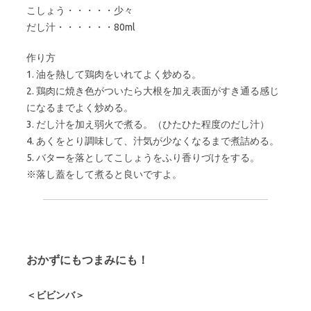
こしょう・・・・・少々
だし汁・・・・・・80ml
作り方
1. 油を熱して鶏肉をいれてよく炒める。
2. 鶏肉に焼き色がついたら大根を加え表面がすき通る感じ
になるまでよく炒める。
3. だし汁を加え弱火で煮る。（ひたひた程度のだし汁）
4. あくをとり調味して、汁気が少なくなるまで煮詰める。
5. バターを落としてこしょうをふり香りづけをする。
※落し蓋をして煮ると良いですよ。
おかずにもつまみにも！
＜ビビンバ＞