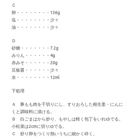
Ｃ
卵・・・・・・・・136g
塩・・・・・・・・少々
油・・・・・・・・少々
Ｄ
砂糖・・・・・・・7.2g
みりん・・・・・・4g
赤みそ・・・・・・20g
豆板醤・・・・・・少々
水・・・・・・・・12ml
下処理
Ａ 豚もも肉を千切りにし、すりおろした根生姜・にんに
くと調味料に漬ける。
Ｂ 白ごまはから炒り、もやしは軽く包丁をいれゆでる。
小松菜は2cmに切りゆでる。
Ｃ 炒り卵をつくり熱いうちに細かく砕く。