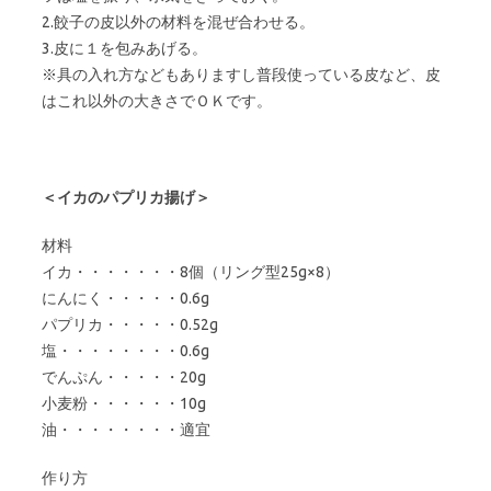
2.餃子の皮以外の材料を混ぜ合わせる。
3.皮に１を包みあげる。
※具の入れ方などもありますし普段使っている皮など、皮
はこれ以外の大きさでＯＫです。
＜イカのパプリカ揚げ＞
材料
イカ・・・・・・・8個（リング型25g×8）
にんにく・・・・・0.6g
パプリカ・・・・・0.52g
塩・・・・・・・・0.6g
でんぷん・・・・・20g
小麦粉・・・・・・10g
油・・・・・・・・適宜
作り方