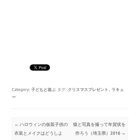
Category:
子どもと遊ぶ
タグ:
クリスマスプレゼント
,
ラキュ
ー
Post navigation
←
ハロウィンの仮装子供の
猿と写真を撮って年賀状を
衣装とメイクはどうしよ
作ろう（埼玉県）2016
→