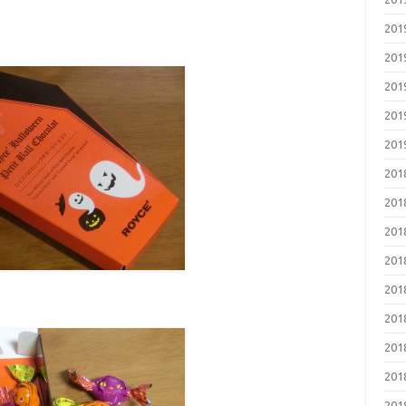
20
20
20
20
20
20
20
20
20
20
20
20
20
20