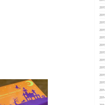
20
20
20
20
20
20
20
20
20
20
20
20
20
20