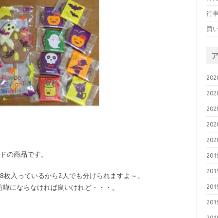
行
買
20
20
20
20
20
ルドの商品です。
20
20
8枚入っているから2人でも分けられますよ～。
20
喧嘩にならなければ良いけれど・・・。
20
20