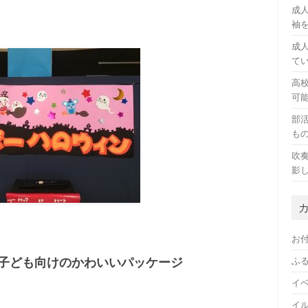
成
袖
成
て
高
可
部
も
吹
影
お
子ども向けのかわいいパッケージ
ふ
イ
イ