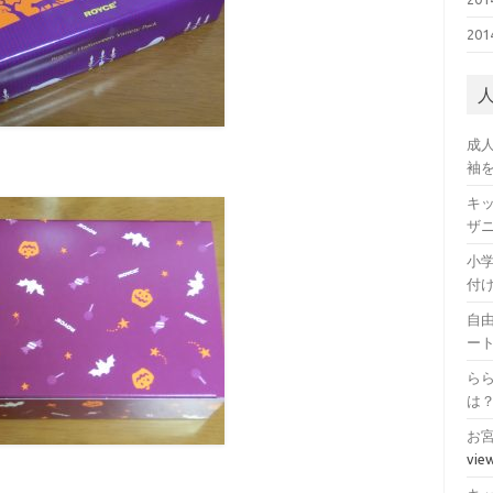
20
成
袖
キ
ザ
小
付
自
ー
ら
は
お
vie