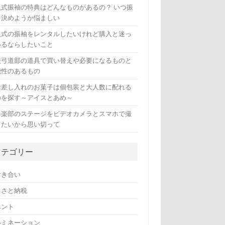
人式振袖の特典はどんなものがあるの？ いつ振
を決めようか悩ましい
人式の振袖をレンタルしたいけれど購入と迷っ
いるならしたいこと
校弓道部の道具で買い替えや必要になるものと
能性のあるもの
活差し入れのお菓子は個包装と大人数に配れる
のを探す～アイスとあめ～
奏楽部のステージをビデオカメラとスマホで撮
したいから思い切って
カテゴリー
付き合い
るさと納税
ベント
ルミネーション