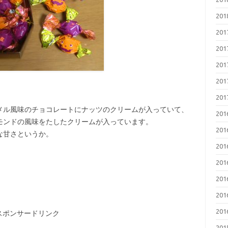
20
20
20
20
20
20
メル風味のチョコレートにナッツのクリームが入っていて、
20
モンドの風味をたしたクリームが入っています。
20
な甘さというか。
20
20
20
20
20
スポンサードリンク
20