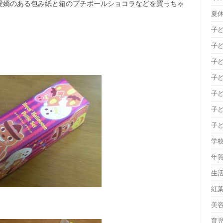
愛嬌のある包み紙と箱のプチボールショコラなどを買っちゃ
夏
子
子
子
子
子
子
子
学
年
生
紅
美
育