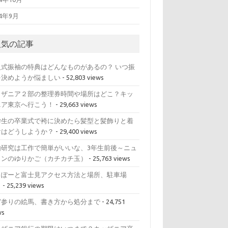
14年9月
人気の記事
人式振袖の特典はどんなものがあるの？ いつ振
を決めようか悩ましい
- 52,803 views
ッザニア２部の整理券時間や場所はどこ？キッ
ニア東京へ行こう！
- 29,663 views
学生の卒業式で袴に決めたら髪型と髪飾りと着
けはどうしようか？
- 29,400 views
由研究は工作で簡単がいいな、3年生前後～ニュ
トンのゆりかご（カチカチ玉）
- 25,763 views
らぽーと富士見アクセス方法と場所、駐車場
？
- 25,239 views
宮参りの絵馬、書き方から処分まで
- 24,751
ws