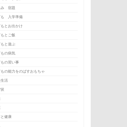
休み 宿題
ども 入学準備
どもとお出かけ
どもとご飯
どもと遊ぶ
どもの病気
どもの習い事
どもの能力をのばすおもちゃ
校生活
賀状
活
葉
容と健康
児