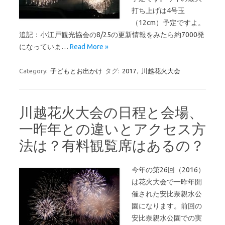
打ち上げは4号玉
（12cm）予定ですよ。
追記：小江戸観光協会の8/25の更新情報をみたら約7000発
になっていま…
Read More »
Category:
子どもとお出かけ
タグ:
2017
,
川越花火大会
川越花火大会の日程と会場、
一昨年との違いとアクセス方
法は？有料観覧席はあるの？
今年の第26回（2016）
は花火大会で一昨年開
催された安比奈親水公
園になります。前回の
安比奈親水公園での実