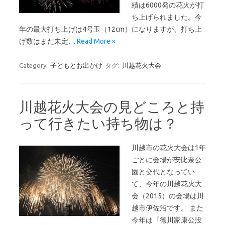
績は6000発の花火が打
ち上げられました。今
年の最大打ち上げは4号玉（12cm）になりますが、打ち上
げ数はまだ未定…
Read More »
Category:
子どもとお出かけ
タグ:
川越花火大会
川越花火大会の見どころと持
って行きたい持ち物は？
川越市の花火大会は1年
ごとに会場が安比奈公
園と交代となってい
て、今年の川越花火大
会（2015）の会場は川
越市伊佐沼です。 また
今年は『徳川家康公没