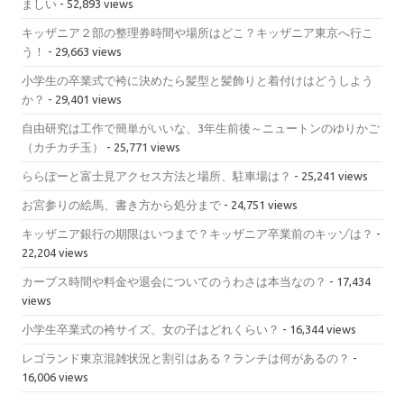
ましい
- 52,893 views
キッザニア２部の整理券時間や場所はどこ？キッザニア東京へ行こ
う！
- 29,663 views
小学生の卒業式で袴に決めたら髪型と髪飾りと着付けはどうしよう
か？
- 29,401 views
自由研究は工作で簡単がいいな、3年生前後～ニュートンのゆりかご
（カチカチ玉）
- 25,771 views
ららぽーと富士見アクセス方法と場所、駐車場は？
- 25,241 views
お宮参りの絵馬、書き方から処分まで
- 24,751 views
キッザニア銀行の期限はいつまで？キッザニア卒業前のキッゾは？
-
22,204 views
カーブス時間や料金や退会についてのうわさは本当なの？
- 17,434
views
小学生卒業式の袴サイズ、女の子はどれくらい？
- 16,344 views
レゴランド東京混雑状況と割引はある？ランチは何があるの？
-
16,006 views