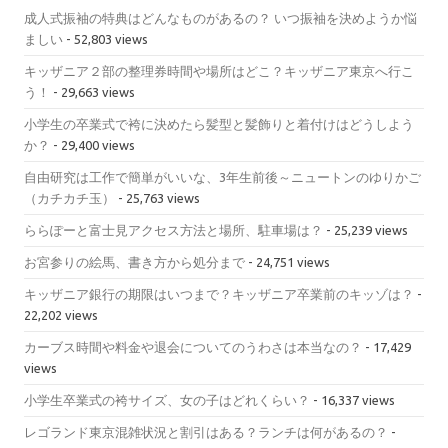
成人式振袖の特典はどんなものがあるの？ いつ振袖を決めようか悩
ましい
- 52,803 views
キッザニア２部の整理券時間や場所はどこ？キッザニア東京へ行こ
う！
- 29,663 views
小学生の卒業式で袴に決めたら髪型と髪飾りと着付けはどうしよう
か？
- 29,400 views
自由研究は工作で簡単がいいな、3年生前後～ニュートンのゆりかご
（カチカチ玉）
- 25,763 views
ららぽーと富士見アクセス方法と場所、駐車場は？
- 25,239 views
お宮参りの絵馬、書き方から処分まで
- 24,751 views
キッザニア銀行の期限はいつまで？キッザニア卒業前のキッゾは？
-
22,202 views
カーブス時間や料金や退会についてのうわさは本当なの？
- 17,429
views
小学生卒業式の袴サイズ、女の子はどれくらい？
- 16,337 views
レゴランド東京混雑状況と割引はある？ランチは何があるの？
-