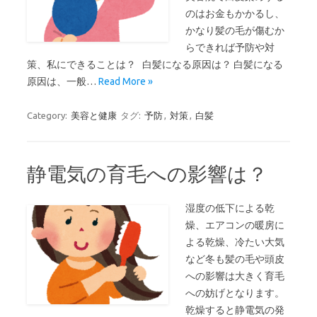
のはお金もかかるし、
かなり髪の毛が傷むか
らできれば予防や対
策、私にできることは？ 白髪になる原因は？ 白髪になる
原因は、一般…
Read More »
Category:
美容と健康
タグ:
予防
,
対策
,
白髪
静電気の育毛への影響は？
湿度の低下による乾
燥、エアコンの暖房に
よる乾燥、冷たい大気
など冬も髪の毛や頭皮
への影響は大きく育毛
への妨げとなります。
乾燥すると静電気の発