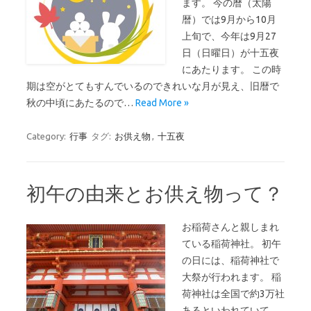
ます。 今の暦（太陽
暦）では9月から10月
上旬で、今年は9月27
日（日曜日）が十五夜
にあたります。 この時
期は空がとてもすんでいるのできれいな月が見え、旧暦で
秋の中頃にあたるので…
Read More »
Category:
行事
タグ:
お供え物
,
十五夜
初午の由来とお供え物って？
お稲荷さんと親しまれ
ている稲荷神社。 初午
の日には、稲荷神社で
大祭が行われます。 稲
荷神社は全国で約3万社
あるといわれていて、