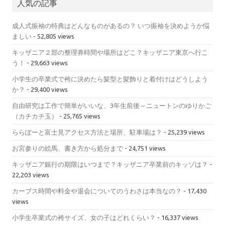
人気の記事
成人式振袖の特典はどんなものがあるの？ いつ振袖を決めようか悩
ましい
- 52,805 views
キッザニア２部の整理券時間や場所はどこ？キッザニア東京へ行こ
う！
- 29,663 views
小学生の卒業式で袴に決めたら髪型と髪飾りと着付けはどうしよう
か？
- 29,400 views
自由研究は工作で簡単がいいな、3年生前後～ニュートンのゆりかご
（カチカチ玉）
- 25,765 views
ららぽーと富士見アクセス方法と場所、駐車場は？
- 25,239 views
お宮参りの絵馬、書き方から処分まで
- 24,751 views
キッザニア銀行の期限はいつまで？キッザニア卒業前のキッゾは？
-
22,203 views
カーブス時間や料金や退会についてのうわさは本当なの？
- 17,430
views
小学生卒業式の袴サイズ、女の子はどれくらい？
- 16,337 views