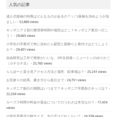
人気の記事
成人式振袖の特典はどんなものがあるの？ いつ振袖を決めようか悩
ましい
- 52,860 views
キッザニア２部の整理券時間や場所はどこ？キッザニア東京へ行こ
う！
- 29,663 views
小学生の卒業式で袴に決めたら髪型と髪飾りと着付けはどうしよう
か？
- 29,401 views
自由研究は工作で簡単がいいな、3年生前後～ニュートンのゆりかご
（カチカチ玉）
- 25,765 views
ららぽーと富士見アクセス方法と場所、駐車場は？
- 25,241 views
お宮参りの絵馬、書き方から処分まで
- 24,751 views
キッザニア銀行の期限はいつまで？キッザニア卒業前のキッゾは？
-
22,204 views
カーブス時間や料金や退会についてのうわさは本当なの？
- 17,434
views
小学生卒業式の袴サイズ、女の子はどれくらい？
- 16,338 views