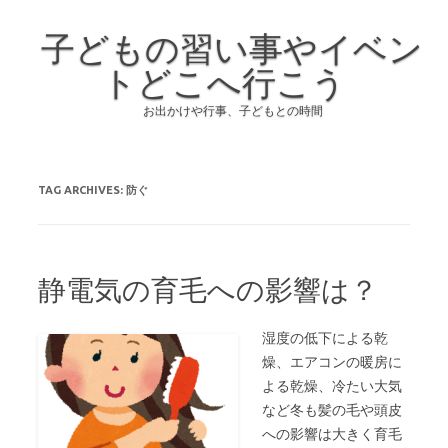
子どもの習い事やイベン
トどこへ行こう
お出かけや行事、子どもとの時間
Skip to content
TAG ARCHIVES:
防ぐ
静電気の育毛への影響は？
湿度の低下による乾
燥、エアコンの暖房に
よる乾燥、冷たい大気
など冬も髪の毛や頭皮
への影響は大きく育毛