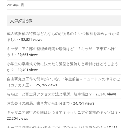
2014年9月
人気の記事
成人式振袖の特典はどんなものがあるの？ いつ振袖を決めようか悩
ましい
- 52,821 views
キッザニア２部の整理券時間や場所はどこ？キッザニア東京へ行こ
う！
- 29,663 views
小学生の卒業式で袴に決めたら髪型と髪飾りと着付けはどうしよう
か？
- 29,401 views
自由研究は工作で簡単がいいな、3年生前後～ニュートンのゆりかご
（カチカチ玉）
- 25,765 views
ららぽーと富士見アクセス方法と場所、駐車場は？
- 25,240 views
お宮参りの絵馬、書き方から処分まで
- 24,751 views
キッザニア銀行の期限はいつまで？キッザニア卒業前のキッゾは？
-
22,204 views
カーブス時間や料金や退会についてのうわさは本当なの？
- 17,431