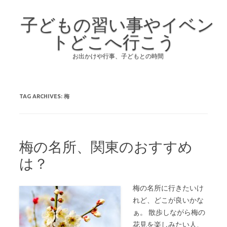
子どもの習い事やイベン
トどこへ行こう
お出かけや行事、子どもとの時間
Skip to content
TAG ARCHIVES:
梅
梅の名所、関東のおすすめ
は？
梅の名所に行きたいけ
れど、どこが良いかな
ぁ。 散歩しながら梅の
花見を楽しみたい人、