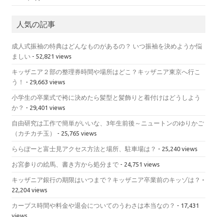
人気の記事
成人式振袖の特典はどんなものがあるの？ いつ振袖を決めようか悩
ましい
- 52,821 views
キッザニア２部の整理券時間や場所はどこ？キッザニア東京へ行こ
う！
- 29,663 views
小学生の卒業式で袴に決めたら髪型と髪飾りと着付けはどうしよう
か？
- 29,401 views
自由研究は工作で簡単がいいな、3年生前後～ニュートンのゆりかご
（カチカチ玉）
- 25,765 views
ららぽーと富士見アクセス方法と場所、駐車場は？
- 25,240 views
お宮参りの絵馬、書き方から処分まで
- 24,751 views
キッザニア銀行の期限はいつまで？キッザニア卒業前のキッゾは？
-
22,204 views
カーブス時間や料金や退会についてのうわさは本当なの？
- 17,431
views