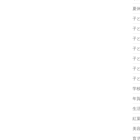
夏
子
子
子
子
子
子
子
学
年
生
紅
美
育