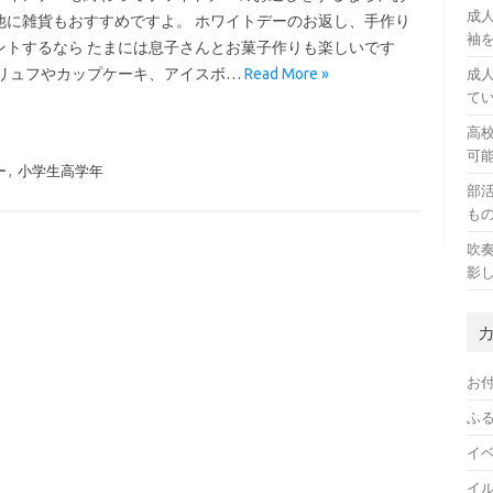
成
他に雑貨もおすすめですよ。 ホワイトデーのお返し、手作り
袖
ントするなら たまには息子さんとお菓子作りも楽しいです
トリュフやカップケーキ、アイスボ…
Read More »
成
て
高
可
ー
,
小学生高学年
部
も
吹
影
お
ふ
イ
イ