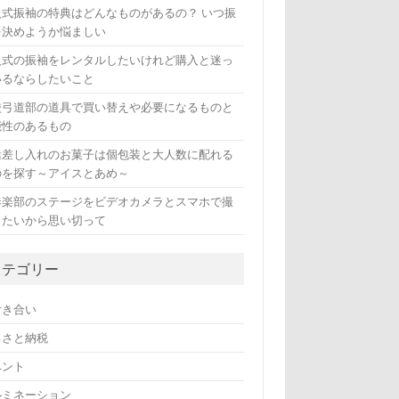
人式振袖の特典はどんなものがあるの？ いつ振
を決めようか悩ましい
人式の振袖をレンタルしたいけれど購入と迷っ
いるならしたいこと
校弓道部の道具で買い替えや必要になるものと
能性のあるもの
活差し入れのお菓子は個包装と大人数に配れる
のを探す～アイスとあめ～
奏楽部のステージをビデオカメラとスマホで撮
したいから思い切って
カテゴリー
付き合い
るさと納税
ベント
ルミネーション