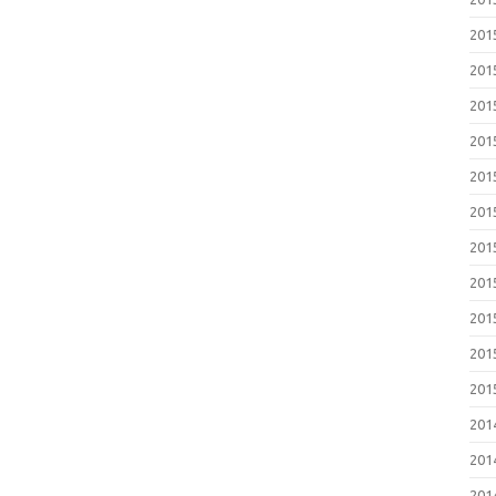
20
20
20
20
20
20
20
20
20
20
20
20
20
20