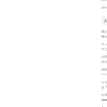
20
成
袖
キ
ザ
小
付
自
ー
ら
は
お
vie