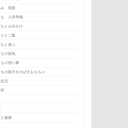
休み 宿題
ども 入学準備
どもとお出かけ
どもとご飯
どもと遊ぶ
どもの病気
どもの習い事
どもの能力をのばすおもちゃ
校生活
賀状
活
葉
容と健康
児