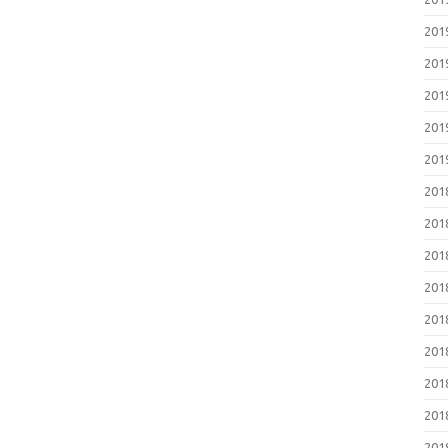
20
20
20
20
20
20
20
20
20
20
20
20
20
20