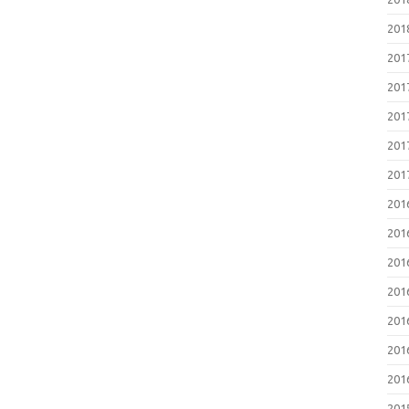
20
20
20
20
20
20
20
20
20
20
20
20
20
20