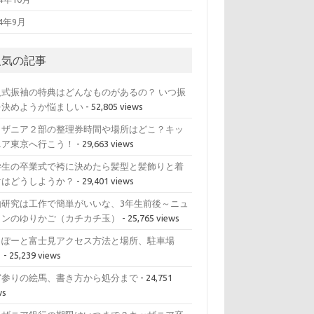
14年9月
人気の記事
人式振袖の特典はどんなものがあるの？ いつ振
を決めようか悩ましい
- 52,805 views
ッザニア２部の整理券時間や場所はどこ？キッ
ニア東京へ行こう！
- 29,663 views
学生の卒業式で袴に決めたら髪型と髪飾りと着
けはどうしようか？
- 29,401 views
由研究は工作で簡単がいいな、3年生前後～ニュ
トンのゆりかご（カチカチ玉）
- 25,765 views
らぽーと富士見アクセス方法と場所、駐車場
？
- 25,239 views
宮参りの絵馬、書き方から処分まで
- 24,751
ws