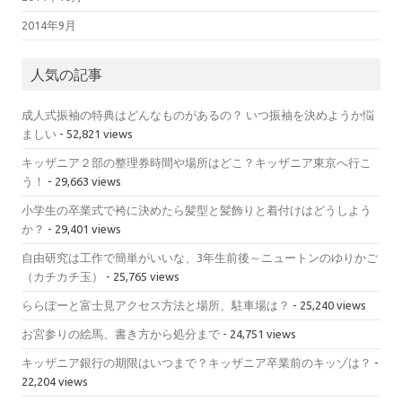
2014年9月
人気の記事
成人式振袖の特典はどんなものがあるの？ いつ振袖を決めようか悩
ましい
- 52,821 views
キッザニア２部の整理券時間や場所はどこ？キッザニア東京へ行こ
う！
- 29,663 views
小学生の卒業式で袴に決めたら髪型と髪飾りと着付けはどうしよう
か？
- 29,401 views
自由研究は工作で簡単がいいな、3年生前後～ニュートンのゆりかご
（カチカチ玉）
- 25,765 views
ららぽーと富士見アクセス方法と場所、駐車場は？
- 25,240 views
お宮参りの絵馬、書き方から処分まで
- 24,751 views
キッザニア銀行の期限はいつまで？キッザニア卒業前のキッゾは？
-
22,204 views