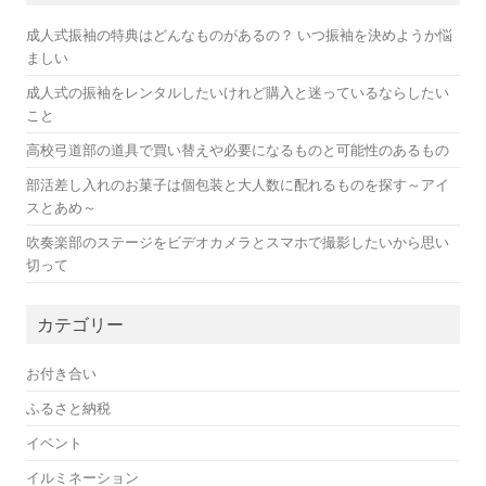
成人式振袖の特典はどんなものがあるの？ いつ振袖を決めようか悩
ましい
成人式の振袖をレンタルしたいけれど購入と迷っているならしたい
こと
高校弓道部の道具で買い替えや必要になるものと可能性のあるもの
部活差し入れのお菓子は個包装と大人数に配れるものを探す～アイ
スとあめ～
吹奏楽部のステージをビデオカメラとスマホで撮影したいから思い
切って
カテゴリー
お付き合い
ふるさと納税
イベント
イルミネーション