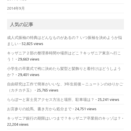
2014年9月
人気の記事
成人式振袖の特典はどんなものがあるの？ いつ振袖を決めようか悩
ましい
- 52,825 views
キッザニア２部の整理券時間や場所はどこ？キッザニア東京へ行こ
う！
- 29,663 views
小学生の卒業式で袴に決めたら髪型と髪飾りと着付けはどうしよう
か？
- 29,401 views
自由研究は工作で簡単がいいな、3年生前後～ニュートンのゆりかご
（カチカチ玉）
- 25,765 views
ららぽーと富士見アクセス方法と場所、駐車場は？
- 25,241 views
お宮参りの絵馬、書き方から処分まで
- 24,751 views
キッザニア銀行の期限はいつまで？キッザニア卒業前のキッゾは？
-
22,204 views