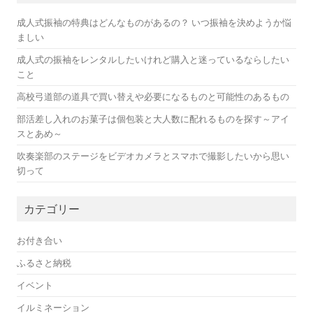
成人式振袖の特典はどんなものがあるの？ いつ振袖を決めようか悩
ましい
成人式の振袖をレンタルしたいけれど購入と迷っているならしたい
こと
高校弓道部の道具で買い替えや必要になるものと可能性のあるもの
部活差し入れのお菓子は個包装と大人数に配れるものを探す～アイ
スとあめ～
吹奏楽部のステージをビデオカメラとスマホで撮影したいから思い
切って
カテゴリー
お付き合い
ふるさと納税
イベント
イルミネーション