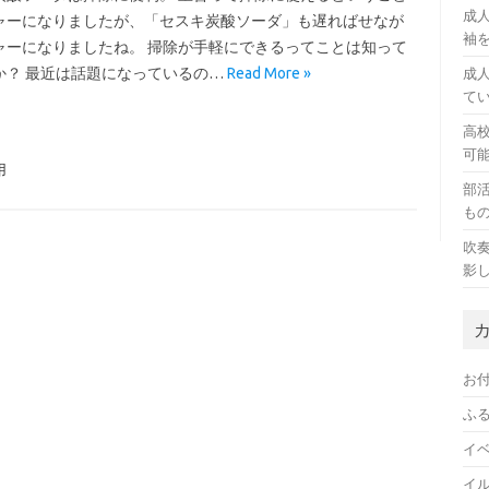
成
ャーになりましたが、「セスキ炭酸ソーダ」も遅ればせなが
袖
ャーになりましたね。 掃除が手軽にできるってことは知って
か？ 最近は話題になっているの…
Read More »
成
て
高
可
用
部
も
吹
影
お
ふ
イ
イ