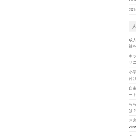
20
成
袖
キ
ザ
小
付
自
ー
ら
は
お
vie