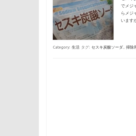
でメジ
らメジ
います
Category:
生活
タグ:
セスキ炭酸ソーダ
,
掃除