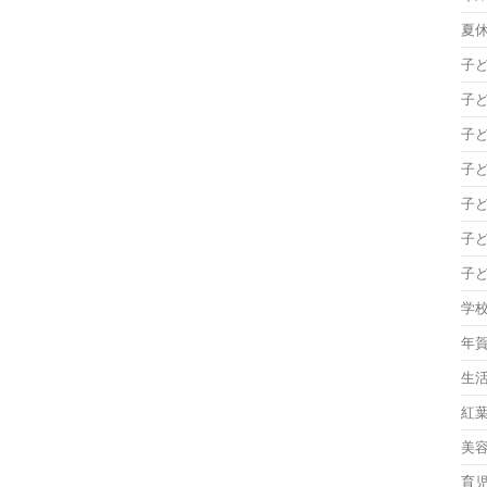
夏
子
子
子
子
子
子
子
学
年
生
紅
美
育