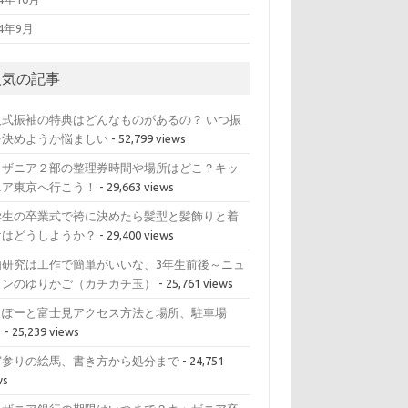
14年9月
人気の記事
人式振袖の特典はどんなものがあるの？ いつ振
を決めようか悩ましい
- 52,799 views
ッザニア２部の整理券時間や場所はどこ？キッ
ニア東京へ行こう！
- 29,663 views
学生の卒業式で袴に決めたら髪型と髪飾りと着
けはどうしようか？
- 29,400 views
由研究は工作で簡単がいいな、3年生前後～ニュ
トンのゆりかご（カチカチ玉）
- 25,761 views
らぽーと富士見アクセス方法と場所、駐車場
？
- 25,239 views
宮参りの絵馬、書き方から処分まで
- 24,751
ws