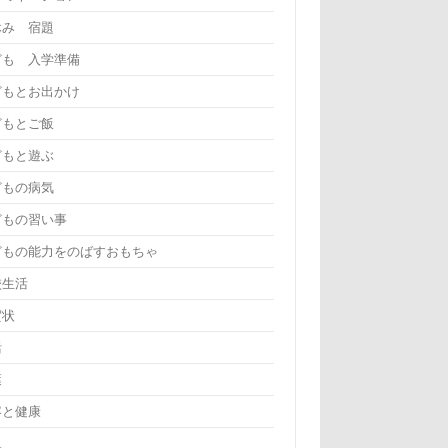
休み 宿題
ども 入学準備
どもとお出かけ
どもとご飯
どもと遊ぶ
どもの病気
どもの習い事
どもの能力をのばすおもちゃ
校生活
賀状
活
葉
容と健康
児