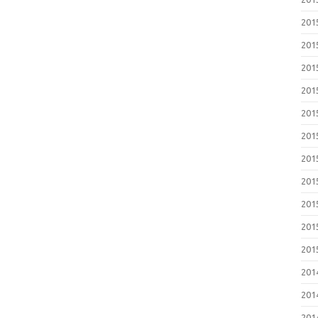
20
20
20
20
20
20
20
20
20
20
20
20
20
20