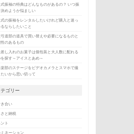
人式振袖の特典はどんなものがあるの？ いつ振
を決めようか悩ましい
人式の振袖をレンタルしたいけれど購入と迷っ
いるならしたいこと
校弓道部の道具で買い替えや必要になるものと
能性のあるもの
活差し入れのお菓子は個包装と大人数に配れる
のを探す～アイスとあめ～
奏楽部のステージをビデオカメラとスマホで撮
したいから思い切って
カテゴリー
付き合い
るさと納税
ベント
ルミネーション