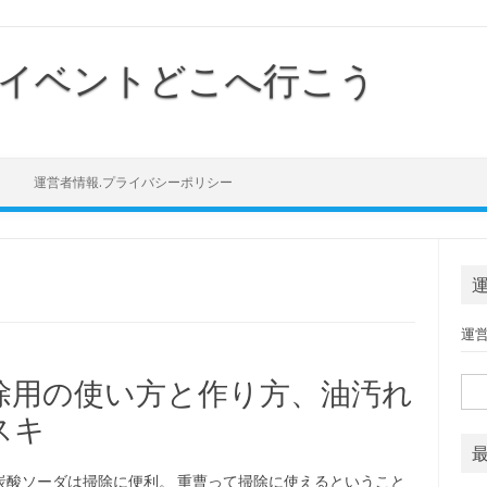
イベントどこへ行こう
Skip to content
運営者情報.プライバシーポリシー
運
除用の使い方と作り方、油汚れ
検索
スキ
炭酸ソーダは掃除に便利。 重曹って掃除に使えるということ