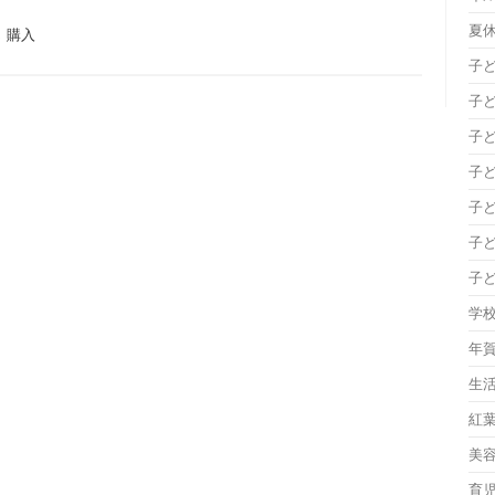
夏
,
購入
子
子
子
子
子
子
子
学
年
生
紅
美
育