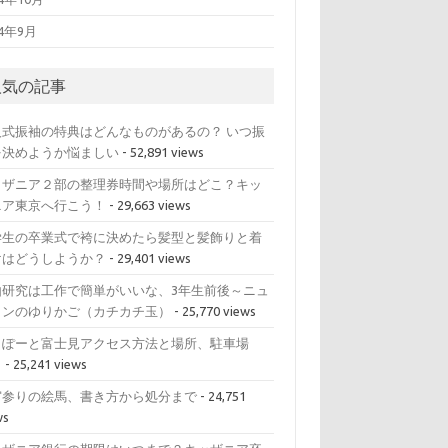
14年9月
人気の記事
人式振袖の特典はどんなものがあるの？ いつ振
を決めようか悩ましい
- 52,891 views
ッザニア２部の整理券時間や場所はどこ？キッ
ニア東京へ行こう！
- 29,663 views
学生の卒業式で袴に決めたら髪型と髪飾りと着
けはどうしようか？
- 29,401 views
由研究は工作で簡単がいいな、3年生前後～ニュ
トンのゆりかご（カチカチ玉）
- 25,770 views
らぽーと富士見アクセス方法と場所、駐車場
？
- 25,241 views
宮参りの絵馬、書き方から処分まで
- 24,751
ws