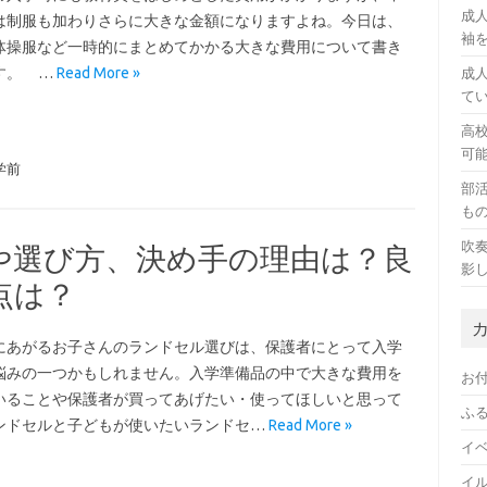
成
は制服も加わりさらに大きな金額になりますよね。今日は、
袖
体操服など一時的にまとめてかかる大きな費用について書き
す。 …
Read More »
成
て
高
可
学前
部
も
吹
や選び方、決め手の理由は？良
影
点は？
にあがるお子さんのランドセル選びは、保護者にとって入学
悩みの一つかもしれません。入学準備品の中で大きな費用を
お
いることや保護者が買ってあげたい・使ってほしいと思って
ふ
ンドセルと子どもが使いたいランドセ…
Read More »
イ
イ