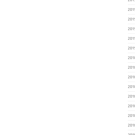
20
20
20
20
20
20
20
20
20
20
20
20
20
20