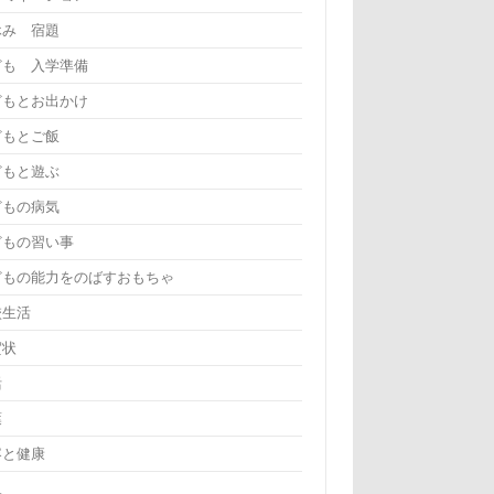
休み 宿題
ども 入学準備
どもとお出かけ
どもとご飯
どもと遊ぶ
どもの病気
どもの習い事
どもの能力をのばすおもちゃ
校生活
賀状
活
葉
容と健康
児