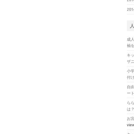
20
成
袖
キ
ザ
小
付
自
ー
ら
は
お
vie