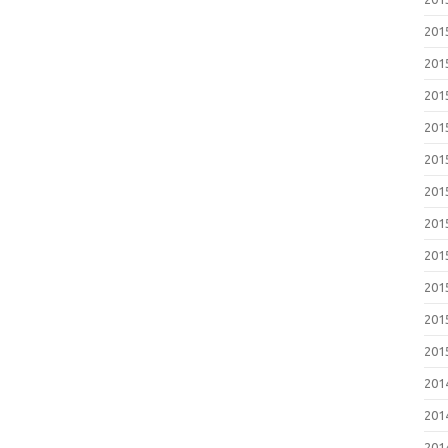
20
20
20
20
20
20
20
20
20
20
20
20
20
20