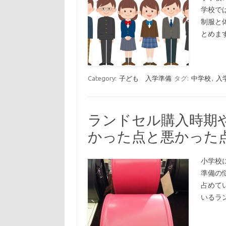
学校で
制服と
とめま
Category:
子ども 入学準備
タグ:
中学校
,
入
ランドセル購入時期
かった点と悪かった
小学校
準備の
占めて
いるラ