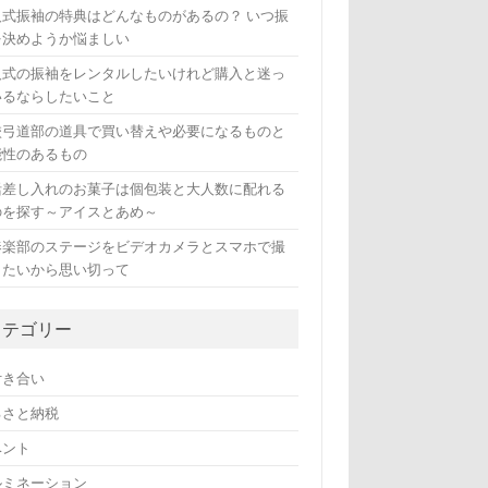
人式振袖の特典はどんなものがあるの？ いつ振
を決めようか悩ましい
人式の振袖をレンタルしたいけれど購入と迷っ
いるならしたいこと
校弓道部の道具で買い替えや必要になるものと
能性のあるもの
活差し入れのお菓子は個包装と大人数に配れる
のを探す～アイスとあめ～
奏楽部のステージをビデオカメラとスマホで撮
したいから思い切って
カテゴリー
付き合い
るさと納税
ベント
ルミネーション