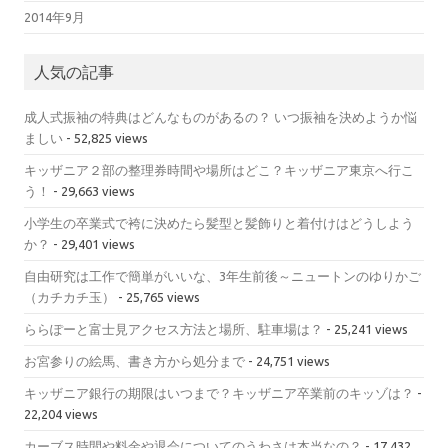
2014年9月
人気の記事
成人式振袖の特典はどんなものがあるの？ いつ振袖を決めようか悩
ましい
- 52,825 views
キッザニア２部の整理券時間や場所はどこ？キッザニア東京へ行こ
う！
- 29,663 views
小学生の卒業式で袴に決めたら髪型と髪飾りと着付けはどうしよう
か？
- 29,401 views
自由研究は工作で簡単がいいな、3年生前後～ニュートンのゆりかご
（カチカチ玉）
- 25,765 views
ららぽーと富士見アクセス方法と場所、駐車場は？
- 25,241 views
お宮参りの絵馬、書き方から処分まで
- 24,751 views
キッザニア銀行の期限はいつまで？キッザニア卒業前のキッゾは？
-
22,204 views
カーブス時間や料金や退会についてのうわさは本当なの？
- 17,432