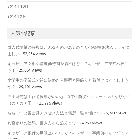
2014年10月
2014年9月
人気の記事
成人式振袖の特典はどんなものがあるの？ いつ振袖を決めようか悩
ましい
- 52,934 views
キッザニア２部の整理券時間や場所はどこ？キッザニア東京へ行こ
う！
- 29,664 views
小学生の卒業式で袴に決めたら髪型と髪飾りと着付けはどうしよう
か？
- 29,401 views
自由研究は工作で簡単がいいな、3年生前後～ニュートンのゆりかご
（カチカチ玉）
- 25,776 views
ららぽーと富士見アクセス方法と場所、駐車場は？
- 25,241 views
お宮参りの絵馬、書き方から処分まで
- 24,753 views
キッザニア銀行の期限はいつまで？キッザニア卒業前のキッゾは？
-