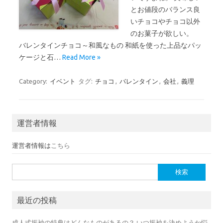
とお値段のバランス良
いチョコやチョコ以外
のお菓子が欲しい。
バレンタインチョコ～和風なもの 和紙を使った上品なパッ
ケージと石…
Read More »
Category:
イベント
タグ:
チョコ
,
バレンタイン
,
会社
,
義理
運営者情報
運営者情報は
こちら
検索:
最近の投稿
成人式振袖の特典はどんなものがあるの？ いつ振袖を決めようか悩