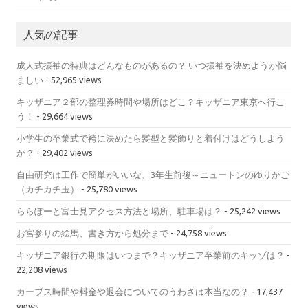
人気の記事
成人式振袖の特典はどんなものがあるの？ いつ振袖を決めようか悩
ましい
- 52,965 views
キッザニア２部の整理券時間や場所はどこ？キッザニア東京へ行こ
う！
- 29,664 views
小学生の卒業式で袴に決めたら髪型と髪飾りと着付けはどうしよう
か？
- 29,402 views
自由研究は工作で簡単がいいな、3年生前後～ニュートンのゆりかご
（カチカチ玉）
- 25,780 views
ららぽーと富士見アクセス方法と場所、駐車場は？
- 25,242 views
お宮参りの絵馬、書き方から処分まで
- 24,758 views
キッザニア銀行の期限はいつまで？キッザニア卒業前のキッゾは？
-
22,208 views
カーブス時間や料金や退会についてのうわさは本当なの？
- 17,437
views