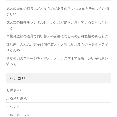
成人式振袖の特典はどんなものがあるの？ いつ振袖を決めようか悩
ましい
成人式の振袖をレンタルしたいけれど購入と迷っているならしたい
こと
高校弓道部の道具で買い替えや必要になるものと可能性のあるもの
部活差し入れのお菓子は個包装と大人数に配れるものを探す～アイ
スとあめ～
吹奏楽部のステージをビデオカメラとスマホで撮影したいから思い
切って
カテゴリー
お付き合い
ふるさと納税
イベント
イルミネーション