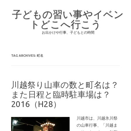
子どもの習い事やイベン
トどこへ行こう
お出かけや行事、子どもとの時間
Skip to content
TAG ARCHIVES:
町名
川越祭り山車の数と町名は？
また日程と臨時駐車場は？
2016（H28）
川越市は、川越氷川祭
の山車行事、「川越ま