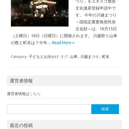
つり」をユネスコ無形
文化遺産登録申請中で
す。 今年の川越まつり
～国指定重要無形民俗
文化財～は、10月15日
（土曜日）16日（日曜日）に開催されます。 川越祭り山車
の数と町名は？今年…
Read More »
Category:
子どもとお出かけ
タグ:
山車
,
川越まつり
,
町名
運営者情報
運営者情報は
こちら
検索:
最近の投稿