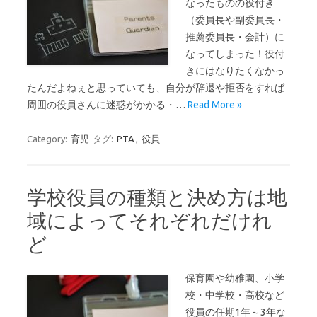
なったものの役付き
（委員長や副委員長・
推薦委員長・会計）に
なってしまった！役付
きにはなりたくなかっ
たんだよねぇと思っていても、自分が辞退や拒否をすれば
周囲の役員さんに迷惑がかかる・…
Read More »
Category:
育児
タグ:
PTA
,
役員
学校役員の種類と決め方は地
域によってそれぞれだけれ
ど
保育園や幼稚園、小学
校・中学校・高校など
役員の任期1年～3年な