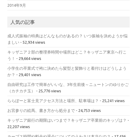
2014年9月
人気の記事
成人式振袖の特典はどんなものがあるの？ いつ振袖を決めようか悩
ましい
- 52,934 views
キッザニア２部の整理券時間や場所はどこ？キッザニア東京へ行こ
う！
- 29,664 views
小学生の卒業式で袴に決めたら髪型と髪飾りと着付けはどうしよう
か？
- 29,401 views
自由研究は工作で簡単がいいな、3年生前後～ニュートンのゆりかご
（カチカチ玉）
- 25,776 views
ららぽーと富士見アクセス方法と場所、駐車場は？
- 25,241 views
お宮参りの絵馬、書き方から処分まで
- 24,753 views
キッザニア銀行の期限はいつまで？キッザニア卒業前のキッゾは？
-
22,207 views
カーブス時間や料金や退会についてのうわさは本当なの？
- 17,436