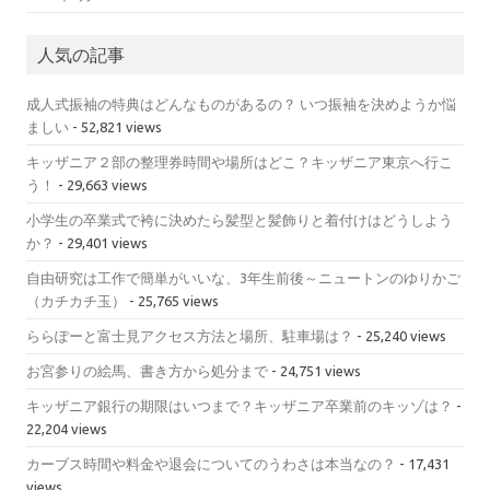
人気の記事
成人式振袖の特典はどんなものがあるの？ いつ振袖を決めようか悩
ましい
- 52,821 views
キッザニア２部の整理券時間や場所はどこ？キッザニア東京へ行こ
う！
- 29,663 views
小学生の卒業式で袴に決めたら髪型と髪飾りと着付けはどうしよう
か？
- 29,401 views
自由研究は工作で簡単がいいな、3年生前後～ニュートンのゆりかご
（カチカチ玉）
- 25,765 views
ららぽーと富士見アクセス方法と場所、駐車場は？
- 25,240 views
お宮参りの絵馬、書き方から処分まで
- 24,751 views
キッザニア銀行の期限はいつまで？キッザニア卒業前のキッゾは？
-
22,204 views
カーブス時間や料金や退会についてのうわさは本当なの？
- 17,431
views