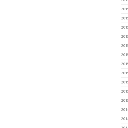
20
20
20
20
20
20
20
20
20
20
20
20
20
20