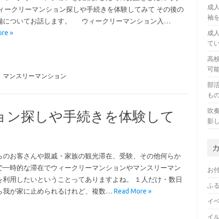
成
ウィークリーマンション探しや手続きを体験してみて その後の
袖
備についてお話します。 ウィークリーマンション入…
re »
成
て
高
可
,
マンスリーマンション
部
も
吹
ョン探しや手続きを体験して
影
らのお客さんや親戚・家族の観光滞在、受験、その他何らか
で一時的な滞在でウィークリーマンションやマンスリーマン
お
を利用したいということってありますよね。 １人だけ・数日
ふ
ら我が家に止められるけれど、複数…
Read More »
イ
イ