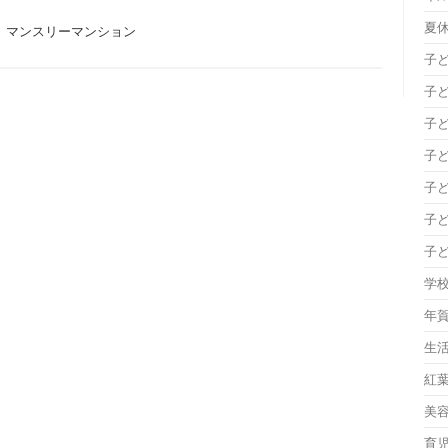
夏
,
マンスリーマンション
子
子
子
子
子
子
子
学
年
生
紅
美
育