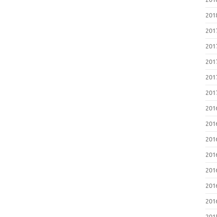
20
20
20
20
20
20
20
20
20
20
20
20
20
20