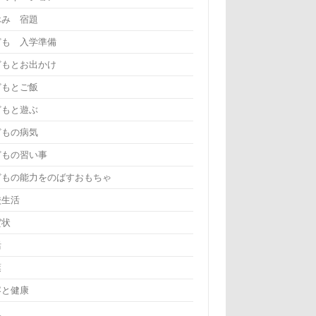
休み 宿題
ども 入学準備
どもとお出かけ
どもとご飯
どもと遊ぶ
どもの病気
どもの習い事
どもの能力をのばすおもちゃ
校生活
賀状
活
葉
容と健康
児