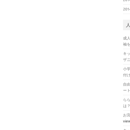
20
成
袖
キ
ザ
小
付
自
ー
ら
は
お
vie