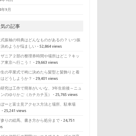
14年9月
人気の記事
人式振袖の特典はどんなものがあるの？ いつ振
を決めようか悩ましい
- 52,864 views
ッザニア２部の整理券時間や場所はどこ？キッ
ニア東京へ行こう！
- 29,663 views
学生の卒業式で袴に決めたら髪型と髪飾りと着
けはどうしようか？
- 29,401 views
由研究は工作で簡単がいいな、3年生前後～ニュ
トンのゆりかご（カチカチ玉）
- 25,765 views
らぽーと富士見アクセス方法と場所、駐車場
？
- 25,241 views
宮参りの絵馬、書き方から処分まで
- 24,751
ws