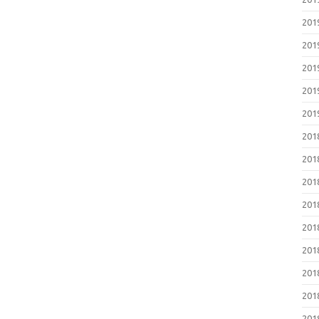
20
20
20
20
20
20
20
20
20
20
20
20
20
20