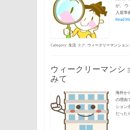
が、 
入居準
Read Mo
Category:
生活
タグ:
ウィークリーマンション
ウィークリーマンシ
みて
海外か
の理由
ション
だった