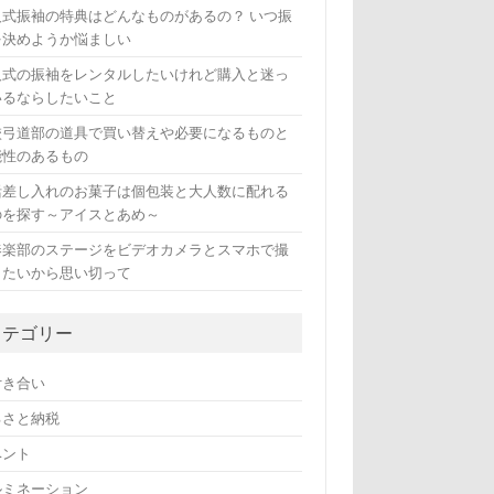
人式振袖の特典はどんなものがあるの？ いつ振
を決めようか悩ましい
人式の振袖をレンタルしたいけれど購入と迷っ
いるならしたいこと
校弓道部の道具で買い替えや必要になるものと
能性のあるもの
活差し入れのお菓子は個包装と大人数に配れる
のを探す～アイスとあめ～
奏楽部のステージをビデオカメラとスマホで撮
したいから思い切って
カテゴリー
付き合い
るさと納税
ベント
ルミネーション