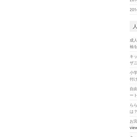
20
成
袖
キ
ザ
小
付
自
ー
ら
は
お
vie