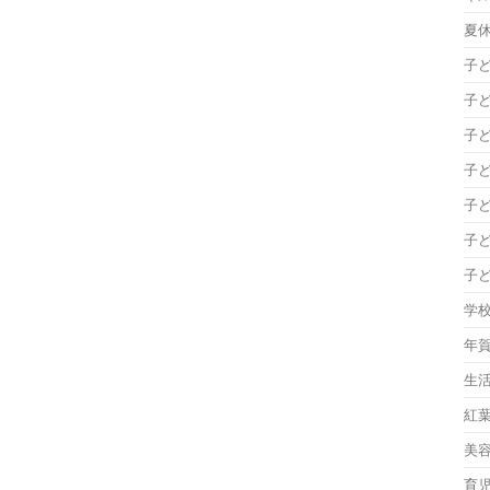
夏
子
子
子
子
子
子
子
学
年
生
紅
美
育