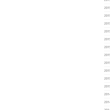
20
20
20
20
20
20
20
20
20
20
20
20
20
20