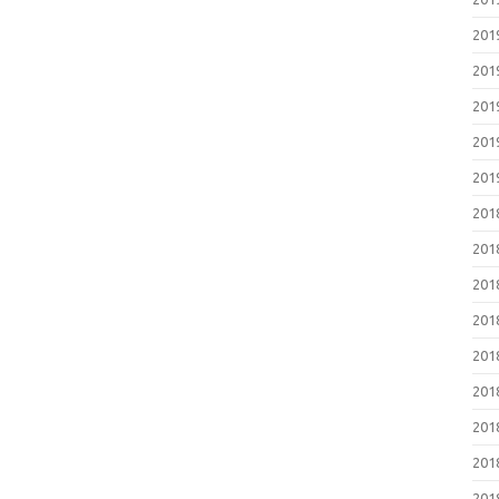
20
20
20
20
20
20
20
20
20
20
20
20
20
20