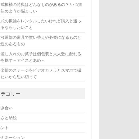
人式振袖の特典はどんなものがあるの？ いつ振
を決めようか悩ましい
人式の振袖をレンタルしたいけれど購入と迷っ
いるならしたいこと
校弓道部の道具で買い替えや必要になるものと
能性のあるもの
活差し入れのお菓子は個包装と大人数に配れる
のを探す～アイスとあめ～
奏楽部のステージをビデオカメラとスマホで撮
したいから思い切って
カテゴリー
付き合い
るさと納税
ベント
ルミネーション