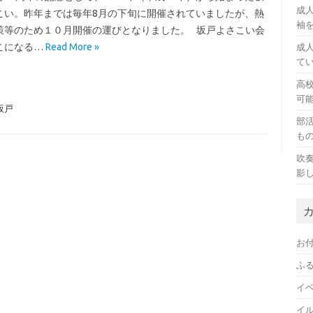
成
こい。昨年までは毎年8月の下旬に開催されていましたが、熱
袖
策等のため１０月開催の運びとなりました。 坂戸よさこい会
こになる…
Read More »
成
て
高
可
坂戸
部
も
吹
影
お
ふ
イ
イ