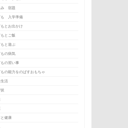
休み 宿題
ども 入学準備
どもとお出かけ
どもとご飯
どもと遊ぶ
どもの病気
どもの習い事
どもの能力をのばすおもちゃ
校生活
賀状
活
葉
容と健康
児