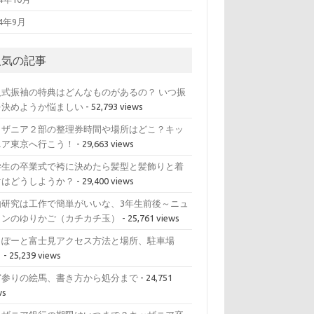
14年9月
人気の記事
人式振袖の特典はどんなものがあるの？ いつ振
を決めようか悩ましい
- 52,793 views
ッザニア２部の整理券時間や場所はどこ？キッ
ニア東京へ行こう！
- 29,663 views
学生の卒業式で袴に決めたら髪型と髪飾りと着
けはどうしようか？
- 29,400 views
由研究は工作で簡単がいいな、3年生前後～ニュ
トンのゆりかご（カチカチ玉）
- 25,761 views
らぽーと富士見アクセス方法と場所、駐車場
？
- 25,239 views
宮参りの絵馬、書き方から処分まで
- 24,751
ws