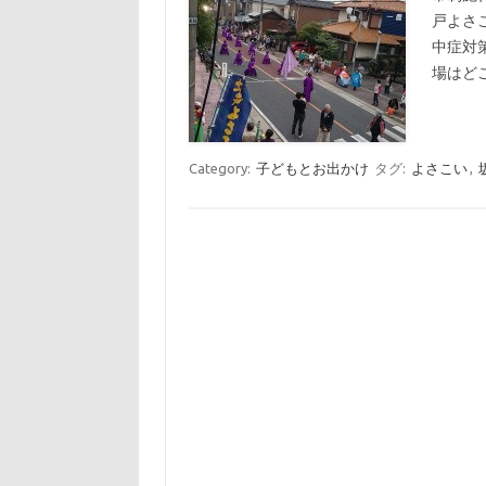
戸よさ
中症対
場はど
Category:
子どもとお出かけ
タグ:
よさこい
,