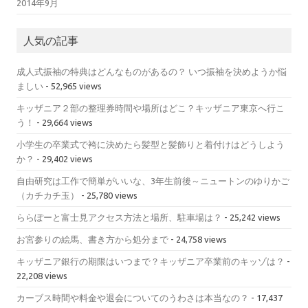
2014年9月
人気の記事
成人式振袖の特典はどんなものがあるの？ いつ振袖を決めようか悩
ましい
- 52,965 views
キッザニア２部の整理券時間や場所はどこ？キッザニア東京へ行こ
う！
- 29,664 views
小学生の卒業式で袴に決めたら髪型と髪飾りと着付けはどうしよう
か？
- 29,402 views
自由研究は工作で簡単がいいな、3年生前後～ニュートンのゆりかご
（カチカチ玉）
- 25,780 views
ららぽーと富士見アクセス方法と場所、駐車場は？
- 25,242 views
お宮参りの絵馬、書き方から処分まで
- 24,758 views
キッザニア銀行の期限はいつまで？キッザニア卒業前のキッゾは？
-
22,208 views
カーブス時間や料金や退会についてのうわさは本当なの？
- 17,437