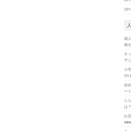
20
成
袖
キ
ザ
小
付
自
ー
ら
は
お
vie