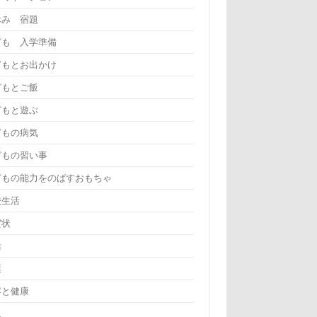
休み 宿題
ども 入学準備
どもとお出かけ
どもとご飯
どもと遊ぶ
どもの病気
どもの習い事
どもの能力をのばすおもちゃ
校生活
賀状
活
葉
容と健康
児