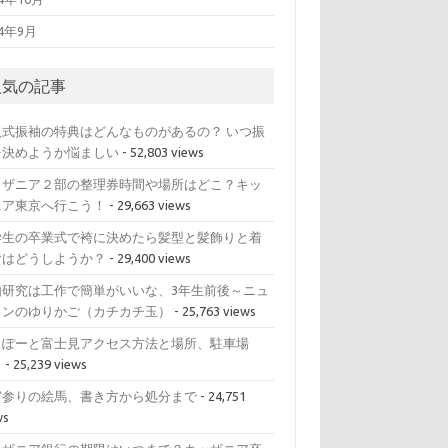
14年9月
人気の記事
人式振袖の特典はどんなものがあるの？ いつ振
を決めようか悩ましい
- 52,803 views
ッザニア２部の整理券時間や場所はどこ？キッ
ニア東京へ行こう！
- 29,663 views
学生の卒業式で袴に決めたら髪型と髪飾りと着
けはどうしようか？
- 29,400 views
由研究は工作で簡単がいいな、3年生前後～ニュ
トンのゆりかご（カチカチ玉）
- 25,763 views
らぽーと富士見アクセス方法と場所、駐車場
？
- 25,239 views
宮参りの絵馬、書き方から処分まで
- 24,751
ws