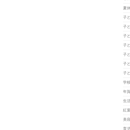
夏
子
子
子
子
子
子
子
学
年
生
紅
美
育