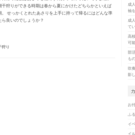
成
潮干狩りができる時期は春から夏にかけたどちらかといえば
袖
期。 せっかくとれたあさりを上手に持って帰るにはどんな準
たら良いのでしょうか？
成
て
高
可
干狩り
部
も
吹
影
お
ふ
イ
イ