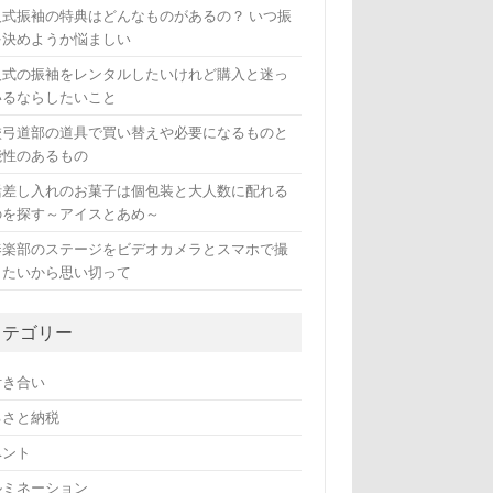
人式振袖の特典はどんなものがあるの？ いつ振
を決めようか悩ましい
人式の振袖をレンタルしたいけれど購入と迷っ
いるならしたいこと
校弓道部の道具で買い替えや必要になるものと
能性のあるもの
活差し入れのお菓子は個包装と大人数に配れる
のを探す～アイスとあめ～
奏楽部のステージをビデオカメラとスマホで撮
したいから思い切って
カテゴリー
付き合い
るさと納税
ベント
ルミネーション