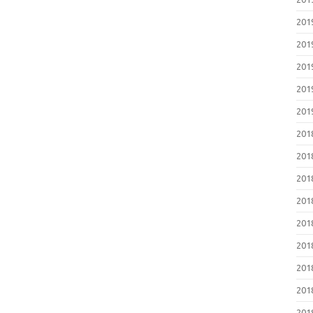
20
20
20
20
20
20
20
20
20
20
20
20
20
20