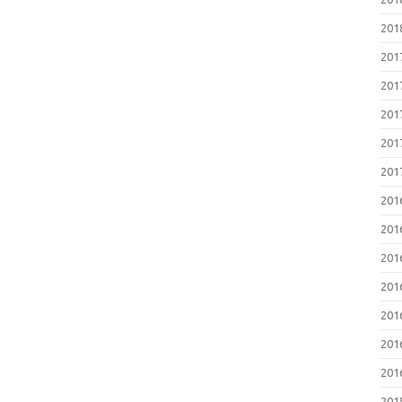
20
20
20
20
20
20
20
20
20
20
20
20
20
20