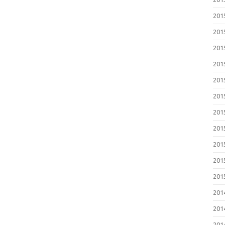
20
20
20
20
20
20
20
20
20
20
20
20
20
20